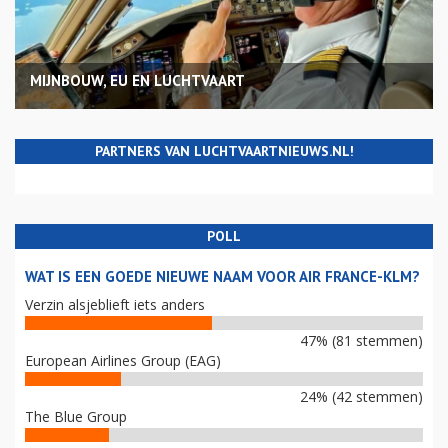
MIJNBOUW, EU EN LUCHTVAART
PARTNERS VAN LUCHTVAARTNIEUWS.NL!
POLL
WAT IS EEN GOEDE NIEUWE NAAM VOOR AIR FRANCE-KLM?
Verzin alsjeblieft iets anders
47% (81 stemmen)
European Airlines Group (EAG)
24% (42 stemmen)
The Blue Group