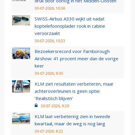
druk door oorlog in het Midden-Oosten
30-07-2026, 10:36
SWISS-Airbus A330 wijkt uit nadat
koptelefoonoplader rook in cabine
veroorzaakt
30-07-2026, 10:23
Bezoekersrecord voor Farnborough
Airshow: 41 procent meer dan de vorige
keer
30-07-2026, 9:30
KLM ziet resultaten verbeteren, maar
achteroverleunen is geen optie:
‘Realistisch blijven’
30-07-2026, 9:29
KLM laat verbetering zien in tweede
kwartaal, maar de weg is nog lang
30-07-2026, 8:22