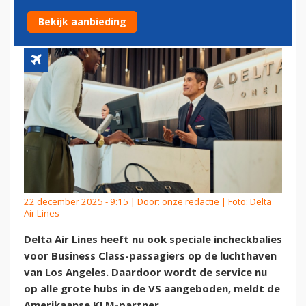
GROTE HUBS IN DE VS
Bekijk aanbieding
22 december 2025 - 9:15 | Door:
onze redactie
| Foto: Delta
Air Lines
Delta Air Lines heeft nu ook speciale incheckbalies
voor Business Class-passagiers op de luchthaven
van Los Angeles. Daardoor wordt de service nu
op alle grote hubs in de VS aangeboden, meldt de
Amerikaanse KLM-partner.