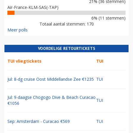
21% (36 stemmen)
Air-France-KLM-SAS(-TAP)
6% (11 stemmen)
Totaal aantal stemmen: 170
Meer polls
VOORDELIGE RETOURTICKETS
TUI vliegtickets
TUI
Jul: 8-dg cruise Oost Middellandse Zee €1235
TUI
Jul: 9-daagse Chogogo Dive & Beach Curacao
TUI
€1056
Sep: Amsterdam - Curacao €569
TUI