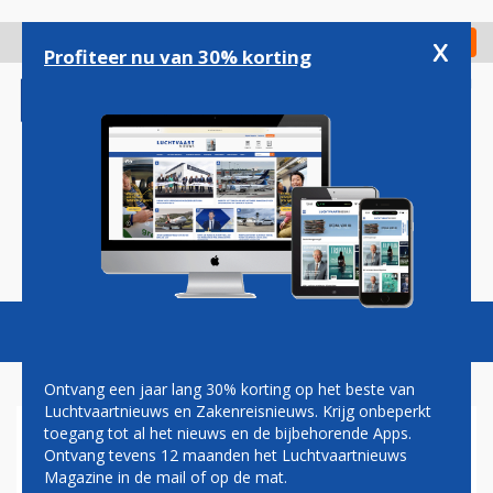
Overslaan
en
x
Digitaal Magazine
Registreer
Check in
naar
Profiteer nu van 30% korting
de
inhoud
gaan
Magazine
Podcasts
Vacatures
Toggl
naviga
Ontvang een jaar lang 30% korting op het beste van
Luchtvaartnieuws en Zakenreisnieuws. Krijg onbeperkt
toegang tot al het nieuws en de bijbehorende Apps.
DELTA: BUSINESS CLASS
Ontvang tevens 12 maanden het Luchtvaartnieuws
INCHECKBALIES NU OP ALLE
Magazine in de mail of op de mat.