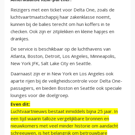
Reizigers met een ticket voor Delta One, zoals de
luchtvaartmaatschappij haar zakenklasse noemt,
kunnen bij de balies terecht om hun koffers in te
checken. Ook zijn er zitplekken en kleine hapjes en
drankjes.
De service is beschikbaar op de luchthavens van
Atlanta, Boston, Detroit, Los Angeles, Minneapolis,
New York JFK, Salt Lake City en Seattle.
Daarnaast zijn er in New York en Los Angeles ook
aparte rijen bij de veiligheidscontrole voor Delta One-
passagiers, en bieden Boston en Seattle ook speciale
lounges voor die doelgroep.
Even dit:
Luchtvaartnieuws bestaat inmiddels bijna 25 jaar. In
een tijd waarin talloze vergelijkbare bronnen en
nieuwkomers met veel minder historie om aandacht
schreeuwen, is het belangrijk om betrouwbare