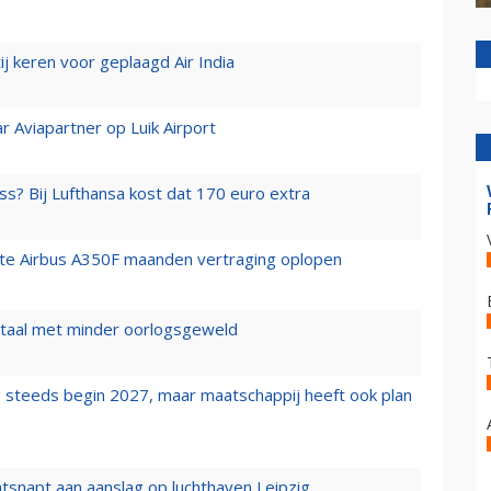
j keren voor geplaagd Air India
r Aviapartner op Luik Airport
ss? Bij Lufthansa kost dat 170 euro extra
rste Airbus A350F maanden vertraging oplopen
wartaal met minder oorlogsgeweld
 steeds begin 2027, maar maatschappij heeft ook plan
tsnapt aan aanslag op luchthaven Leipzig