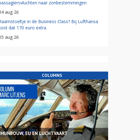
passagiersvluchten naar zonbestemmingen
04 aug 26
Raamstoeltje in de Business Class? Bij Lufthansa
kost dat 170 euro extra
05 aug 26
COLUMNS
MIJNBOUW, EU EN LUCHTVAART