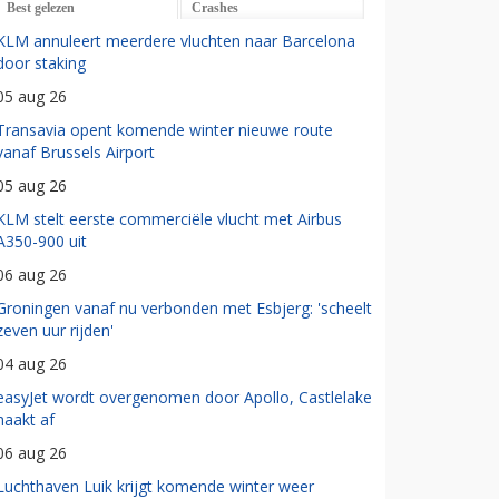
Best gelezen
Crashes
KLM annuleert meerdere vluchten naar Barcelona
door staking
05 aug 26
Transavia opent komende winter nieuwe route
vanaf Brussels Airport
05 aug 26
KLM stelt eerste commerciële vlucht met Airbus
A350-900 uit
06 aug 26
Groningen vanaf nu verbonden met Esbjerg: 'scheelt
zeven uur rijden'
04 aug 26
easyJet wordt overgenomen door Apollo, Castlelake
haakt af
06 aug 26
Luchthaven Luik krijgt komende winter weer