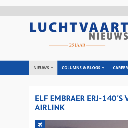
Overslaan
en
naar
de
inhoud
gaan
NIEUWS
COLUMNS & BLOGS
CAREER
ELF EMBRAER ERJ-140'S
AIRLINK