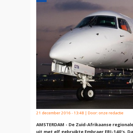
21 december 2016 - 13:48 | Door:
onze redactie
AMSTERDAM - De Zuid-Afrikaanse regionale 
uit met elf gebruikte Embraer ERJ-140's. D