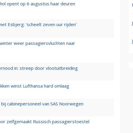
hol opent op 6 augustus haar deuren
t Esbjerg: 'scheelt zeven uur rijden'
 winter weer passagiersvluchten naar
ernood in: streep door vlootuitbreiding
ukken winst Lufthansa hard omlaag
 bij cabinepersoneel van SAS Noorwegen
voor zelfgemaakt Russisch passagierstoestel