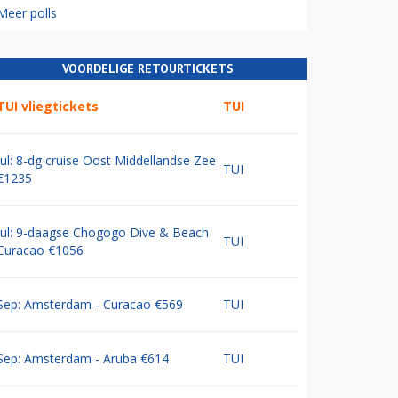
Meer polls
VOORDELIGE RETOURTICKETS
TUI vliegtickets
TUI
Jul: 8-dg cruise Oost Middellandse Zee
TUI
€1235
Jul: 9-daagse Chogogo Dive & Beach
TUI
Curacao €1056
Sep: Amsterdam - Curacao €569
TUI
Sep: Amsterdam - Aruba €614
TUI