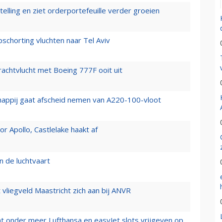
elling en ziet orderportefeuille verder groeien
chorting vluchten naar Tel Aviv
vrachtvlucht met Boeing 777F ooit uit
happij gaat afscheid nemen van A220-100-vloot
 Apollo, Castlelake haakt af
n de luchtvaart
t vliegveld Maastricht zich aan bij ANVR
t onder meer Lufthansa en easyJet slots vrijgeven op