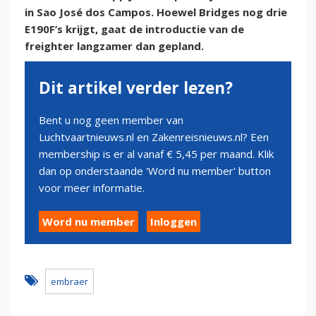
in Sao José dos Campos. Hoewel Bridges nog drie
E190F’s krijgt, gaat de introductie van de
freighter langzamer dan gepland.
Dit artikel verder lezen?
Bent u nog geen member van
Luchtvaartnieuws.nl en Zakenreisnieuws.nl? Een
membership is er al vanaf € 5,45 per maand. Klik
dan op onderstaande 'Word nu member' button
voor meer informatie.
Word nu member
Inloggen
embraer