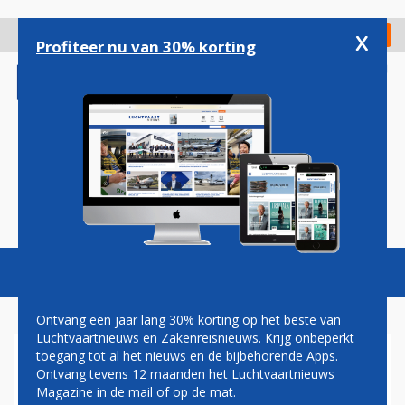
Overslaan
en
x
Digitaal Magazine
Registreer
Check in
naar
Profiteer nu van 30% korting
de
inhoud
gaan
Magazine
Podcasts
Vacatures
Toggl
naviga
Ontvang een jaar lang 30% korting op het beste van
Luchtvaartnieuws en Zakenreisnieuws. Krijg onbeperkt
toegang tot al het nieuws en de bijbehorende Apps.
EMBRAERS
Ontvang tevens 12 maanden het Luchtvaartnieuws
VRACHTVLIEGTUIG KENT EEN
Magazine in de mail of op de mat.