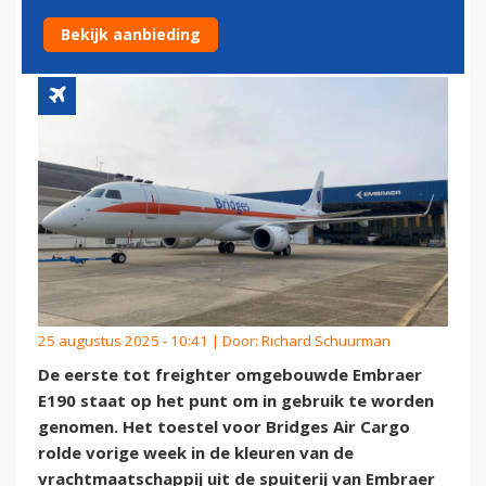
TRAGE START
Bekijk aanbieding
25 augustus 2025 - 10:41 | Door:
Richard Schuurman
De eerste tot freighter omgebouwde Embraer
E190 staat op het punt om in gebruik te worden
genomen. Het toestel voor Bridges Air Cargo
rolde vorige week in de kleuren van de
vrachtmaatschappij uit de spuiterij van Embraer