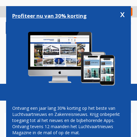
Overslaan
en
x
Digitaal Magazine
Registreer
Check in
naar
Profiteer nu van 30% korting
de
inhoud
gaan
Magazine
Podcasts
Vacatures
Toggl
naviga
Ontvang een jaar lang 30% korting op het beste van
Luchtvaartnieuws en Zakenreisnieuws. Krijg onbeperkt
toegang tot al het nieuws en de bijbehorende Apps.
ETHIOPIAN AIRLINES BOUWT
Ontvang tevens 12 maanden het Luchtvaartnieuws
VLOOT VERDER UIT MET
Magazine in de mail of op de mat.