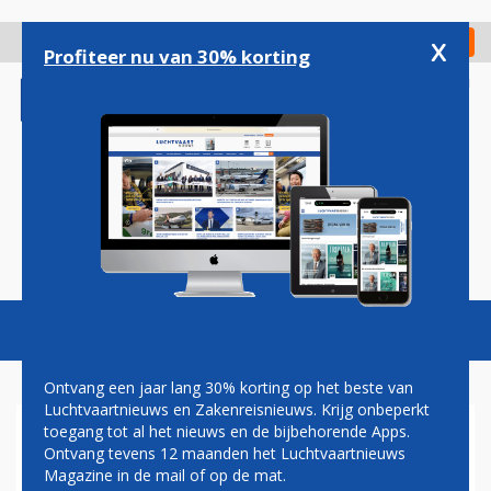
Overslaan
en
x
Digitaal Magazine
Registreer
Check in
naar
Profiteer nu van 30% korting
de
inhoud
gaan
Magazine
Podcasts
Vacatures
Toggl
naviga
Ontvang een jaar lang 30% korting op het beste van
Luchtvaartnieuws en Zakenreisnieuws. Krijg onbeperkt
toegang tot al het nieuws en de bijbehorende Apps.
FELLE REACTIES OP
Ontvang tevens 12 maanden het Luchtvaartnieuws
'DISSIDENTE'
Magazine in de mail of op de mat.