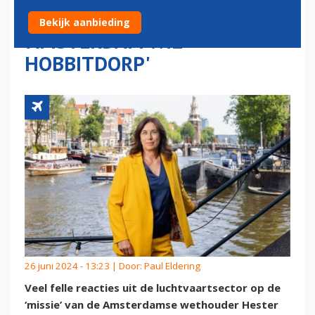
AANDEELHOUDER SCHIPHOL:
Bekijk aanbieding
'AMSTERDAM WIL
HOBBITDORP'
26 juni 2024 - 13:23 | Door:
Paul Eldering
Veel felle reacties uit de luchtvaartsector op de
‘missie’ van de Amsterdamse wethouder Hester