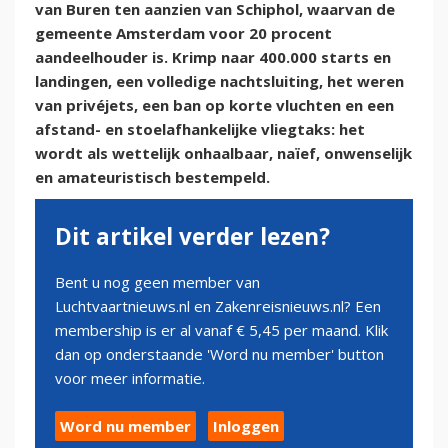
van Buren ten aanzien van Schiphol, waarvan de
gemeente Amsterdam voor 20 procent
aandeelhouder is. Krimp naar 400.000 starts en
landingen, een volledige nachtsluiting, het weren
van privéjets, een ban op korte vluchten en een
afstand- en stoelafhankelijke vliegtaks: het
wordt als wettelijk onhaalbaar, naïef, onwenselijk
en amateuristisch bestempeld.
Dit artikel verder lezen?
Bent u nog geen member van
Luchtvaartnieuws.nl en Zakenreisnieuws.nl? Een
membership is er al vanaf € 5,45 per maand. Klik
dan op onderstaande 'Word nu member' button
voor meer informatie.
Word nu member
Inloggen