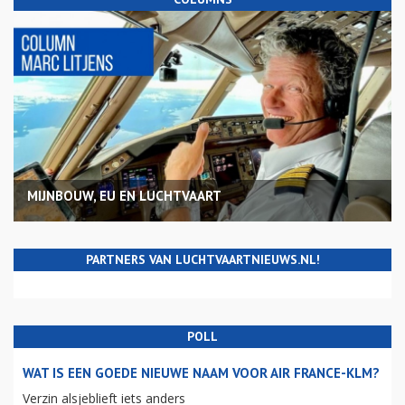
MIJNBOUW, EU EN LUCHTVAART
PARTNERS VAN LUCHTVAARTNIEUWS.NL!
POLL
WAT IS EEN GOEDE NIEUWE NAAM VOOR AIR FRANCE-KLM?
Verzin alsjeblieft iets anders