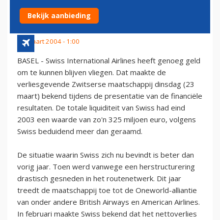
VERWACHTÂ€™
Bekijk aanbieding
23 maart 2004 - 1:00
BASEL - Swiss International Airlines heeft genoeg geld
om te kunnen blijven vliegen. Dat maakte de
verliesgevende Zwitserse maatschappij dinsdag (23
maart) bekend tijdens de presentatie van de financiële
resultaten. De totale liquiditeit van Swiss had eind
2003 een waarde van zo'n 325 miljoen euro, volgens
Swiss beduidend meer dan geraamd.
De situatie waarin Swiss zich nu bevindt is beter dan
vorig jaar. Toen werd vanwege een herstructurering
drastisch gesneden in het routenetwerk. Dit jaar
treedt de maatschappij toe tot de Oneworld-alliantie
van onder andere British Airways en American Airlines.
In februari maakte Swiss bekend dat het nettoverlies