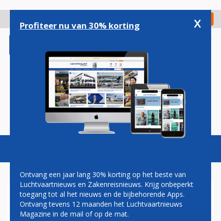
Overslaan
en
x
Digitaal Magazine
Registreer
Check in
naar
Profiteer nu van 30% korting
de
inhoud
gaan
Magazine
Podcasts
Vacatures
Toggl
naviga
Ontvang een jaar lang 30% korting op het beste van
Luchtvaartnieuws en Zakenreisnieuws. Krijg onbeperkt
toegang tot al het nieuws en de bijbehorende Apps.
FINANCIÃ«LE POSITIE SWISS
Ontvang tevens 12 maanden het Luchtvaartnieuws
Â€˜BETER DAN
Magazine in de mail of op de mat.