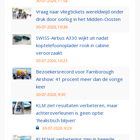
30-07-2026, 11:58
Vraag naar vliegtickets wereldwijd onder
druk door oorlog in het Midden-Oosten
30-07-2026, 10:36
SWISS-Airbus A330 wijkt uit nadat
koptelefoonoplader rook in cabine
veroorzaakt
30-07-2026, 10:23
Bezoekersrecord voor Farnborough
Airshow: 41 procent meer dan de vorige
keer
30-07-2026, 9:30
KLM ziet resultaten verbeteren, maar
achteroverleunen is geen optie:
‘Realistisch blijven’
30-07-2026, 9:29
KLM laat verbetering zien in tweede