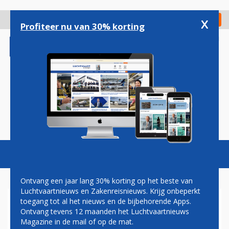
Overslaan
en
x
Digitaal Magazine
Registreer
Check in
naar
Profiteer nu van 30% korting
de
inhoud
gaan
Magazine
Podcasts
Vacatures
Toggl
naviga
Ontvang een jaar lang 30% korting op het beste van
Luchtvaartnieuws en Zakenreisnieuws. Krijg onbeperkt
toegang tot al het nieuws en de bijbehorende Apps.
FLYING BLUE-MILES VANAF
Ontvang tevens 12 maanden het Luchtvaartnieuws
NU OOK IN TE WISSELEN BIJ
Magazine in de mail of op de mat.