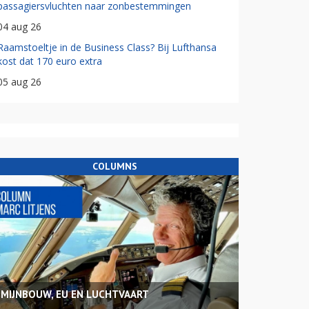
passagiersvluchten naar zonbestemmingen
04 aug 26
Raamstoeltje in de Business Class? Bij Lufthansa
kost dat 170 euro extra
05 aug 26
COLUMNS
MIJNBOUW, EU EN LUCHTVAART