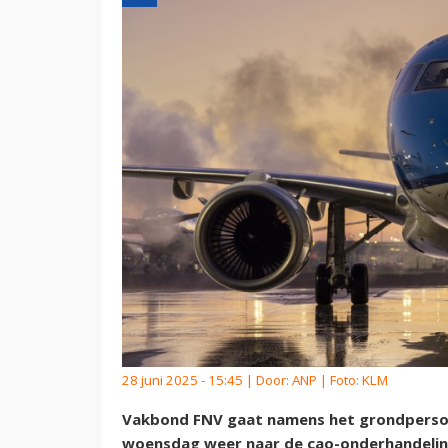
28 juni 2025 - 15:45 | Door:
ANP
| Foto: KLM
Vakbond FNV gaat namens het grondpersone
woensdag weer naar de cao-onderhandelin