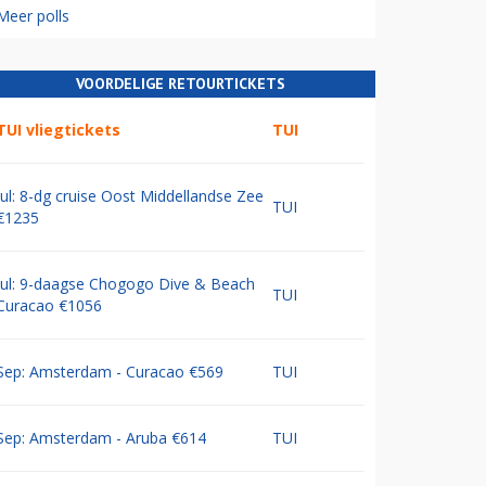
Meer polls
VOORDELIGE RETOURTICKETS
TUI vliegtickets
TUI
Jul: 8-dg cruise Oost Middellandse Zee
TUI
€1235
Jul: 9-daagse Chogogo Dive & Beach
TUI
Curacao €1056
Sep: Amsterdam - Curacao €569
TUI
Sep: Amsterdam - Aruba €614
TUI