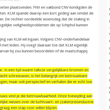
oeten plaatsvinden. FNV en vakbond CNV kondigden de
zetten. KLM spande daarop een kort geding aan omdat de
aan. De rechter oordeelde woensdag dat de staking in
gelijke veiligheidsproblemen die op Schiphol kunnen
ging van KLM wil ingaan. Volgens CNV-onderhandelaar
 met leden. Hij voegt daaraan toe dat KLM eigenlijk
arvan hij zou kunnen beoordelen of de maatschappij
r. In een tijd waarin talloze vergelijkbare bronnen en
acht schreeuwen, is het belangrijk om betrouwbare
ngen, maar ook perspectief en verhalen die er echt toe
ieuws vind je die betrouwbaarheid. Onze toewijding aan
ijke nieuws over de luchtvaart- en (zaken)reisindustrie
raag een stap voor willen blijven.