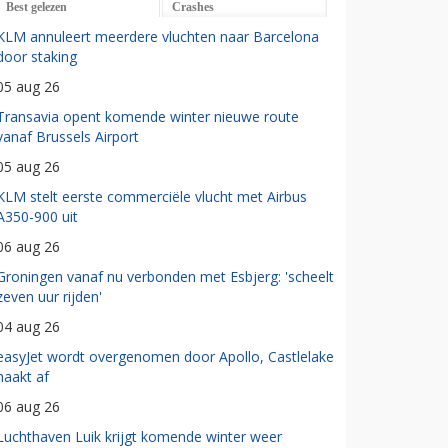
Best gelezen
Crashes
KLM annuleert meerdere vluchten naar Barcelona
door staking
05 aug 26
Transavia opent komende winter nieuwe route
vanaf Brussels Airport
05 aug 26
KLM stelt eerste commerciële vlucht met Airbus
A350-900 uit
06 aug 26
Groningen vanaf nu verbonden met Esbjerg: 'scheelt
zeven uur rijden'
04 aug 26
easyJet wordt overgenomen door Apollo, Castlelake
haakt af
06 aug 26
Luchthaven Luik krijgt komende winter weer