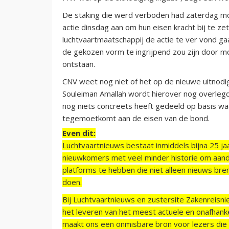
De staking die werd verboden had zaterdag m
actie dinsdag aan om hun eisen kracht bij te 
luchtvaartmaatschappij de actie te ver vond g
de gekozen vorm te ingrijpend zou zijn door mo
ontstaan.
CNV weet nog niet of het op de nieuwe uitnodi
Souleiman Amallah wordt hierover nog overlegd
nog niets concreets heeft gedeeld op basis wa
tegemoetkomt aan de eisen van de bond.
Even dit:
Luchtvaartnieuws bestaat inmiddels bijna 25 jaa
nieuwkomers met veel minder historie om aand
platforms te hebben die niet alleen nieuws bre
doen.
Bij Luchtvaartnieuws en zustersite Zakenreisn
het leveren van het meest actuele en onafhankel
maakt ons een onmisbare bron voor lezers die g