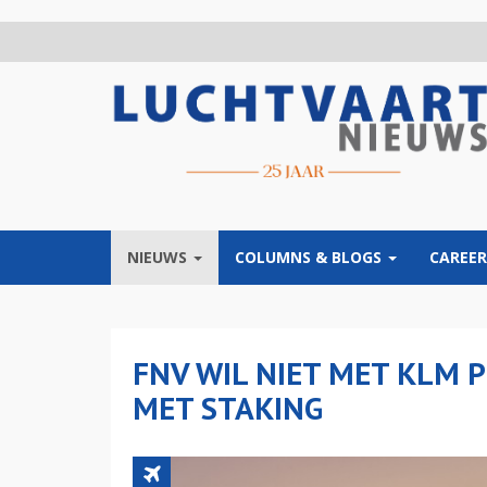
Overslaan
en
naar
de
inhoud
gaan
NIEUWS
COLUMNS & BLOGS
CAREER
FNV WIL NIET MET KLM 
MET STAKING