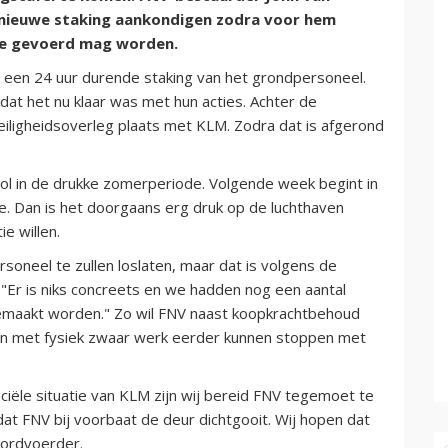
en nieuwe staking aankondigen zodra voor hem
tie gevoerd mag worden.
een 24 uur durende staking van het grondpersoneel.
dat het nu klaar was met hun acties. Achter de
iligheidsoverleg plaats met KLM. Zodra dat is afgerond
ol in de drukke zomerperiode. Volgende week begint in
ie. Dan is het doorgaans erg druk op de luchthaven
e willen.
rsoneel te zullen loslaten, maar dat is volgens de
"Er is niks concreets en we hadden nog een aantal
maakt worden." Zo wil FNV naast koopkrachtbehoud
n met fysiek zwaar werk eerder kunnen stoppen met
iële situatie van KLM zijn wij bereid FNV tegemoet te
at FNV bij voorbaat de deur dichtgooit. Wij hopen dat
oordvoerder.