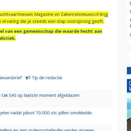
Luchtvaartnieuws Magazine en Zakenreisnieuws.nl krijg
e ervaring die je steeds een stap voorsprong geeft.
el van een gemeenschap die waarde hecht aan
listiek.
nieuwsbrief
Tip de redactie
 tak SAS op laatste moment afgeblazen
elen nadat piloot 70.000 xtc-pillen smokkelde
elling en ziet orderportefeuille verder groeien