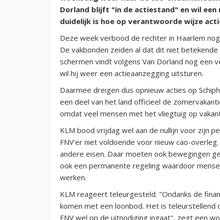
Dorland blijft "in de actiestand" en wil e
duidelijk is hoe op verantwoorde wijze ac
Deze week verbood de rechter in Haarlem nog 
De vakbonden zeiden al dat dit niet betekende 
schermen vindt volgens Van Dorland nog een ve
wil hij weer een actieaanzegging uitsturen.
Daarmee dreigen dus opnieuw acties op Schiph
een deel van het land officieel de zomervakant
omdat veel mensen met het vliegtuig op vakanti
KLM bood vrijdag wel aan de nullijn voor zijn pe
FNV'er niet voldoende voor nieuw cao-overleg. 
andere eisen. Daar moeten ook bewegingen ge
ook een permanente regeling waardoor mense
werken.
KLM reageert teleurgesteld. "Ondanks de financ
komen met een loonbod. Het is teleurstellend d
FNV wel op de uitnodiging ingaat", zegt een w