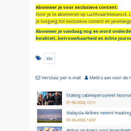
Abonneer je voor exclusieve content:
Door je te abonneren op Luchtvaartnieuws.nl, 
je toegang tot exclusieve content en jarenlang
Abonneer je vandaag nog en word onderde
kwaliteit, betrouwbaarheid en échte journa
klm
Verstuur per e-mail
Meld u aan voor de 
Staking cabinepersoneel Noorse
07-08-2026, 15:11
Malaysia Airlines neemt maatreg
07-08-2026, 14:07
Airbus op koers voor leverdoelst