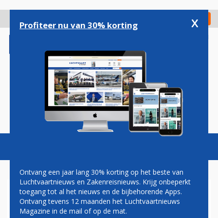
Overslaan
en
x
Digitaal Magazine
Registreer
Check in
naar
Profiteer nu van 30% korting
de
inhoud
gaan
Magazine
Podcasts
Vacatures
Toggl
naviga
Ontvang een jaar lang 30% korting op het beste van
Luchtvaartnieuws en Zakenreisnieuws. Krijg onbeperkt
toegang tot al het nieuws en de bijbehorende Apps.
FOKKER 100'S VOOR
Ontvang tevens 12 maanden het Luchtvaartnieuws
CYPRIOTISCHE
Magazine in de mail of op de mat.