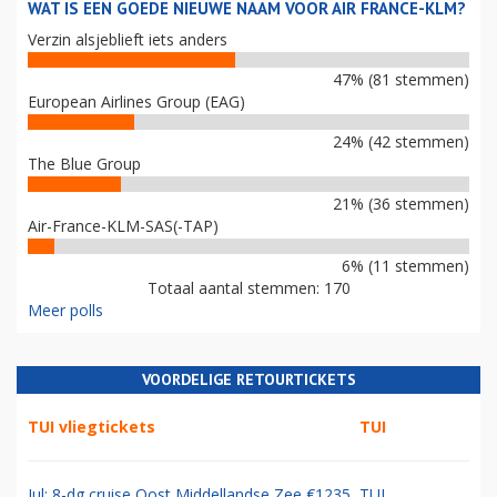
WAT IS EEN GOEDE NIEUWE NAAM VOOR AIR FRANCE-KLM?
Verzin alsjeblieft iets anders
47% (81 stemmen)
European Airlines Group (EAG)
24% (42 stemmen)
The Blue Group
21% (36 stemmen)
Air-France-KLM-SAS(-TAP)
6% (11 stemmen)
Totaal aantal stemmen: 170
Meer polls
VOORDELIGE RETOURTICKETS
TUI vliegtickets
TUI
Jul: 8-dg cruise Oost Middellandse Zee €1235
TUI