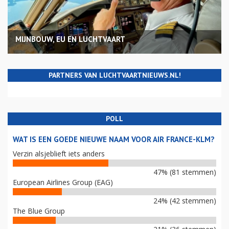
MIJNBOUW, EU EN LUCHTVAART
PARTNERS VAN LUCHTVAARTNIEUWS.NL!
POLL
WAT IS EEN GOEDE NIEUWE NAAM VOOR AIR FRANCE-KLM?
Verzin alsjeblieft iets anders
47% (81 stemmen)
European Airlines Group (EAG)
24% (42 stemmen)
The Blue Group