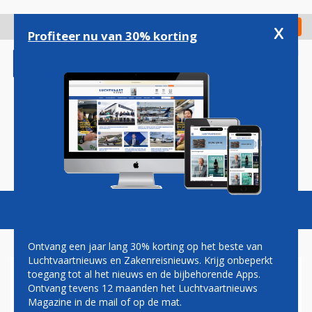
Overslaan
en
x
Digitaal Magazine
Registreer
Check in
naar
Profiteer nu van 30% korting
de
inhoud
gaan
Magazine
Podcasts
Vacatures
Toggl
naviga
Ontvang een jaar lang 30% korting op het beste van
Luchtvaartnieuws en Zakenreisnieuws. Krijg onbeperkt
toegang tot al het nieuws en de bijbehorende Apps.
FRANSE REGERING HOUDT
Ontvang tevens 12 maanden het Luchtvaartnieuws
BELANG IN AIR FRANCE
Magazine in de mail of op de mat.