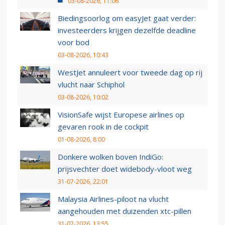
03-08-2026, 11:06
Biedingsoorlog om easyJet gaat verder:
investeerders krijgen dezelfde deadline
voor bod
03-08-2026, 10:43
WestJet annuleert voor tweede dag op rij
vlucht naar Schiphol
03-08-2026, 10:02
VisionSafe wijst Europese airlines op
gevaren rook in de cockpit
01-08-2026, 8:00
Donkere wolken boven IndiGo:
prijsvechter doet widebody-vloot weg
31-07-2026, 22:01
Malaysia Airlines-piloot na vlucht
aangehouden met duizenden xtc-pillen
31-07-2026, 13:55