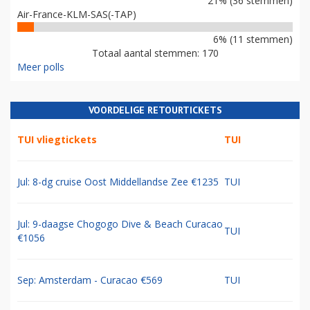
21% (36 stemmen)
Air-France-KLM-SAS(-TAP)
6% (11 stemmen)
Totaal aantal stemmen: 170
Meer polls
VOORDELIGE RETOURTICKETS
TUI vliegtickets
TUI
Jul: 8-dg cruise Oost Middellandse Zee €1235
TUI
Jul: 9-daagse Chogogo Dive & Beach Curacao
TUI
€1056
Sep: Amsterdam - Curacao €569
TUI