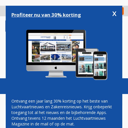
Overslaan
en
x
Digitaal Magazine
Registreer
Check in
naar
Profiteer nu van 30% korting
de
inhoud
gaan
Magazine
Podcasts
Vacatures
Toggl
naviga
Ontvang een jaar lang 30% korting op het beste van
Luchtvaartnieuws en Zakenreisnieuws. Krijg onbeperkt
toegang tot al het nieuws en de bijbehorende Apps.
GEEN VLUCHTEN MEER VAN
Ontvang tevens 12 maanden het Luchtvaartnieuws
SCHIPHOL NAAR CUBA
Magazine in de mail of op de mat.