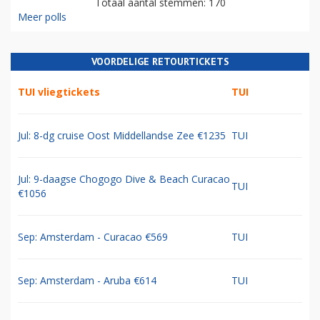
Totaal aantal stemmen: 170
Meer polls
VOORDELIGE RETOURTICKETS
TUI vliegtickets
TUI
Jul: 8-dg cruise Oost Middellandse Zee €1235
TUI
Jul: 9-daagse Chogogo Dive & Beach Curacao
TUI
€1056
Sep: Amsterdam - Curacao €569
TUI
Sep: Amsterdam - Aruba €614
TUI