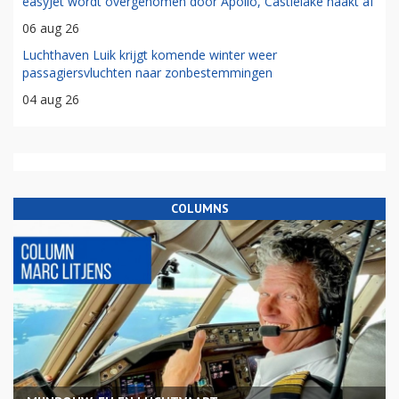
easyJet wordt overgenomen door Apollo, Castlelake haakt af
06 aug 26
Luchthaven Luik krijgt komende winter weer
passagiersvluchten naar zonbestemmingen
04 aug 26
COLUMNS