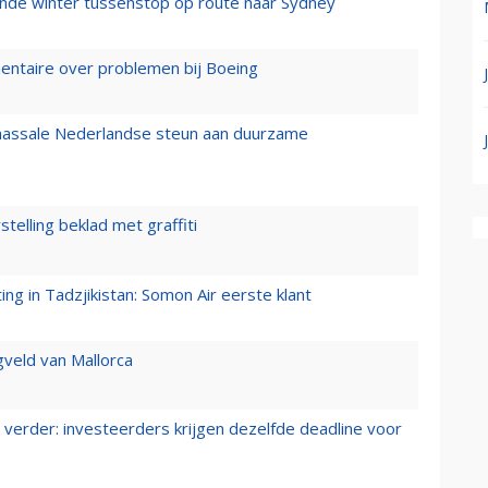
mende winter tussenstop op route naar Sydney
mentaire over problemen bij Boeing
 massale Nederlandse steun aan duurzame
stelling beklad met graffiti
g in Tadzjikistan: Somon Air eerste klant
gveld van Mallorca
verder: investeerders krijgen dezelfde deadline voor