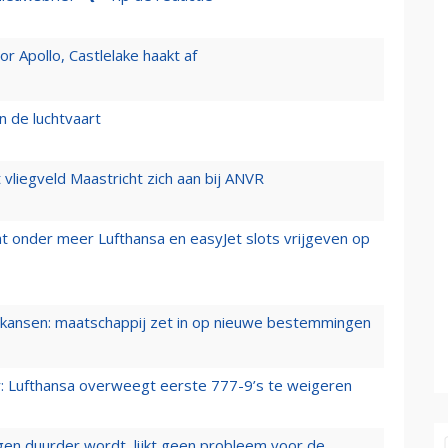
 Apollo, Castlelake haakt af
n de luchtvaart
t vliegveld Maastricht zich aan bij ANVR
t onder meer Lufthansa en easyJet slots vrijgeven op
ansen: maatschappij zet in op nieuwe bestemmingen
er: Lufthansa overweegt eerste 777-9’s te weigeren
iegen duurder wordt, lijkt geen probleem voor de