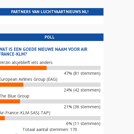
PARTNERS VAN LUCHTVAARTNIEUWS.NL!
POLL
WAT IS EEN GOEDE NIEUWE NAAM VOOR AIR
FRANCE-KLM?
Verzin alsjeblieft iets anders
47% (81 stemmen)
European Airlines Group (EAG)
24% (42 stemmen)
The Blue Group
21% (36 stemmen)
Air-France-KLM-SAS(-TAP)
6% (11 stemmen)
Totaal aantal stemmen: 170