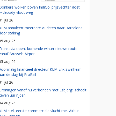
Donkere wolken boven IndiGo: prijsvechter doet
widebody-vloot weg
31 jul 26
KLM annuleert meerdere vluchten naar Barcelona
door staking
05 aug 26
Transavia opent komende winter nieuwe route
vanaf Brussels Airport
05 aug 26
Voormalig financieel directeur KLM Erik Swelheim
aan de slag bij ProRail
31 jul 26
Groningen vanaf nu verbonden met Esbjerg: 'scheelt
zeven uur rijden'
04 aug 26
KLM stelt eerste commerciële vlucht met Airbus
A350-900 uit