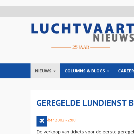
Overslaan
en
naar
de
inhoud
gaan
NIEUWS
COLUMNS & BLOGS
CAREER
GEREGELDE LIJNDIENST 
9 oktober 2002 - 2:00
De verkoop van tickets voor de eerste geregeld