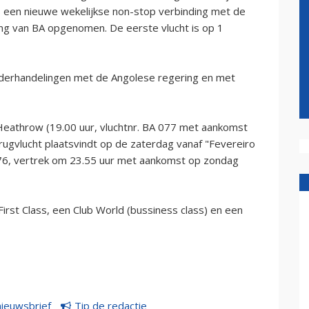
s een nieuwe wekelijkse non-stop verbinding met de
ing van BA opgenomen. De eerste vlucht is op 1
onderhandelingen met de Angolese regering en met
Heathrow (19.00 uur, vluchtnr. BA 077 met aankomst
erugvlucht plaatsvindt op de zaterdag vanaf "Fevereiro
A 076, vertrek om 23.55 uur met aankomst op zondag
st Class, een Club World (bussiness class) en een
nieuwsbrief
Tip de redactie