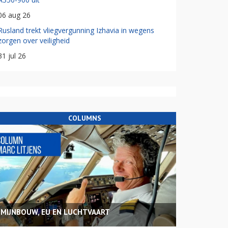
06 aug 26
Rusland trekt vliegvergunning Izhavia in wegens
zorgen over veiligheid
31 jul 26
COLUMNS
MIJNBOUW, EU EN LUCHTVAART