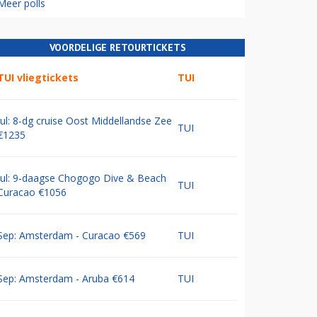
Meer polls
VOORDELIGE RETOURTICKETS
TUI vliegtickets
TUI
Jul: 8-dg cruise Oost Middellandse Zee
TUI
€1235
Jul: 9-daagse Chogogo Dive & Beach
TUI
Curacao €1056
Sep: Amsterdam - Curacao €569
TUI
Sep: Amsterdam - Aruba €614
TUI