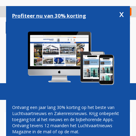
Overslaan
en
x
Digitaal Magazine
Registreer
Check in
naar
Profiteer nu van 30% korting
de
inhoud
gaan
Magazine
Podcasts
Vacatures
Toggl
naviga
Ontvang een jaar lang 30% korting op het beste van
Luchtvaartnieuws en Zakenreisnieuws. Krijg onbeperkt
toegang tot al het nieuws en de bijbehorende Apps.
IAG-DOCHTER LEVEL TEGEN
Ontvang tevens 12 maanden het Luchtvaartnieuws
DUMPPRIJZEN NAAR VERRE
Magazine in de mail of op de mat.