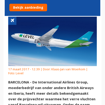
BESTEMMINGEN
Bekijk aanbieding
17 maart 2017 - 12:39 | Door:
Klaas-Jan van Woerkom
|
Foto: Level
BARCELONA - De International Airlines Group,
moederbedrijf van onder andere British Airways
en Iberia, heeft meer details bekendgemaakt
over de prijsvechter waarmee het verre vluchten
vanaf Barcelona wil uitvoeren. Onder de naam