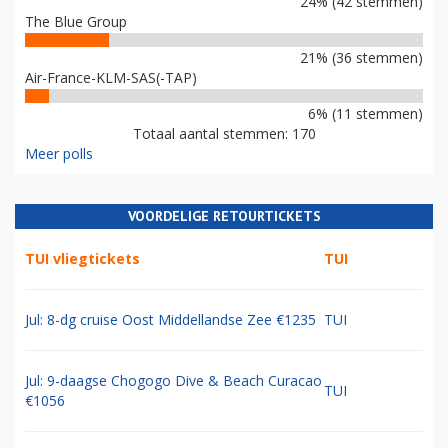
24% (42 stemmen)
The Blue Group
21% (36 stemmen)
Air-France-KLM-SAS(-TAP)
6% (11 stemmen)
Totaal aantal stemmen: 170
Meer polls
VOORDELIGE RETOURTICKETS
TUI vliegtickets
TUI
Jul: 8-dg cruise Oost Middellandse Zee €1235
TUI
Jul: 9-daagse Chogogo Dive & Beach Curacao
TUI
€1056