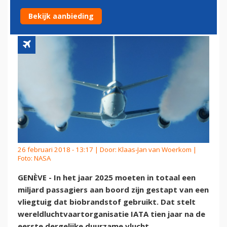
BIOBRANDSTOF
Bekijk aanbieding
26 februari 2018 - 13:17 | Door:
Klaas-Jan van Woerkom
|
Foto: NASA
GENÈVE - In het jaar 2025 moeten in totaal een
miljard passagiers aan boord zijn gestapt van een
vliegtuig dat biobrandstof gebruikt. Dat stelt
wereldluchtvaartorganisatie IATA tien jaar na de
eerste dergelijke duurzame vlucht.