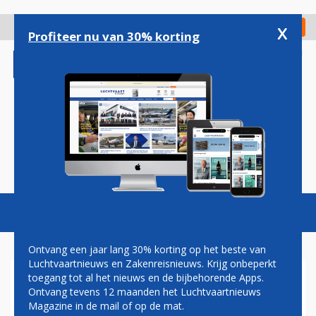
Overslaan
en
x
Digitaal Magazine
Registreer
Check in
naar
Profiteer nu van 30% korting
de
inhoud
gaan
Magazine
Podcasts
Vacatures
Toggl
naviga
Ontvang een jaar lang 30% korting op het beste van
Luchtvaartnieuws en Zakenreisnieuws. Krijg onbeperkt
toegang tot al het nieuws en de bijbehorende Apps.
IATA: MILJARD PASSAGIERS
Ontvang tevens 12 maanden het Luchtvaartnieuws
OP VLUCHTEN MET
Magazine in de mail of op de mat.