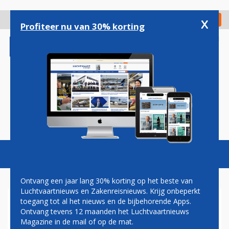
Overslaan
en
x
Digitaal Magazine
Registreer
Check in
naar
Profiteer nu van 30% korting
de
inhoud
gaan
Magazine
Podcasts
Vacatures
Toggl
naviga
Ontvang een jaar lang 30% korting op het beste van
Luchtvaartnieuws en Zakenreisnieuws. Krijg onbeperkt
toegang tot al het nieuws en de bijbehorende Apps.
IATA: TRAGE
Ontvang tevens 12 maanden het Luchtvaartnieuws
VLIEGTUIGBOUWERS KOSTEN
Magazine in de mail of op de mat.