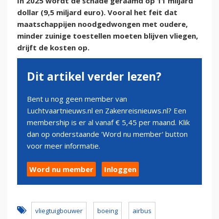
In 2025 wordt de schade geraamd op 11 miljard
dollar (9,5 miljard euro). Vooral het feit dat
maatschappijen noodgedwongen met oudere,
minder zuinige toestellen moeten blijven vliegen,
drijft de kosten op.
Dit artikel verder lezen?
Bent u nog geen member van
Luchtvaartnieuws.nl en Zakenreisnieuws.nl? Een
membership is er al vanaf € 5,45 per maand. Klik
dan op onderstaande 'Word nu member' button
voor meer informatie.
Word nu member
Inloggen
vliegtuigbouwer
boeing
airbus