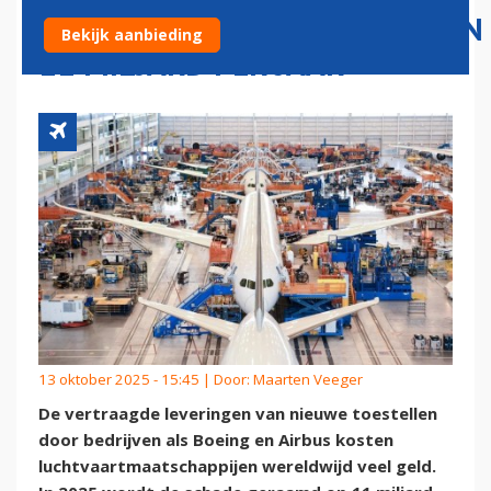
LUCHTVAARTMAATSCHAPPIJEN
Bekijk aanbieding
11 MILJARD PER JAAR
13 oktober 2025 - 15:45 | Door:
Maarten Veeger
De vertraagde leveringen van nieuwe toestellen
door bedrijven als Boeing en Airbus kosten
luchtvaartmaatschappijen wereldwijd veel geld.