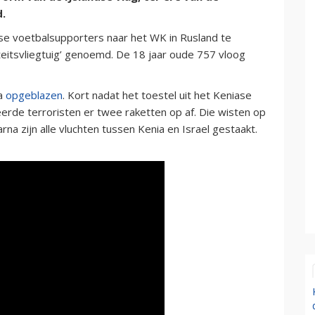
d.
dse voetbalsupporters naar het WK in Rusland te
teitsvliegtuig’ genoemd. De 18 jaar oude 757 vloog
na
opgeblazen
. Kort nadat het toestel uit het Keniase
rde terroristen er twee raketten op af. Die wisten op
na zijn alle vluchten tussen Kenia en Israel gestaakt.