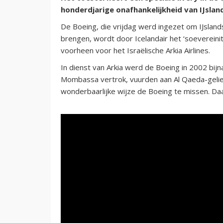
honderdjarige onafhankelijkheid van IJslan
De Boeing, die vrijdag werd ingezet om IJslan
brengen, wordt door Icelandair het ‘soevereini
voorheen voor het Israëlische Arkia Airlines.
In dienst van Arkia werd de Boeing in 2002 bij
Mombassa vertrok, vuurden aan Al Qaeda-geliee
wonderbaarlijke wijze de Boeing te missen. Daar