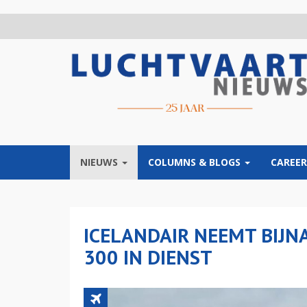
Overslaan
en
naar
de
inhoud
gaan
NIEUWS
COLUMNS & BLOGS
CAREER
ICELANDAIR NEEMT BIJN
300 IN DIENST