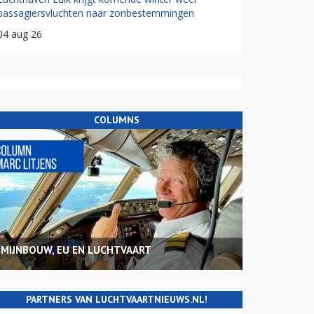
passagiersvluchten naar zonbestemmingen
04 aug 26
COLUMNS
MIJNBOUW, EU EN LUCHTVAART
PARTNERS VAN LUCHTVAARTNIEUWS.NL!