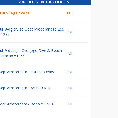
VOORDELIGE RETOURTICKETS
TUI vliegtickets
TUI
Jul: 8-dg cruise Oost Middellandse Zee
TUI
€1235
Jul: 9-daagse Chogogo Dive & Beach
TUI
Curacao €1056
Sep: Amsterdam - Curacao €569
TUI
Sep: Amsterdam - Aruba €614
TUI
Mei: Amsterdam - Bonaire €594
TUI