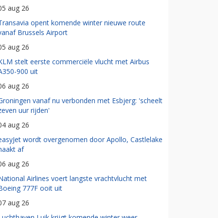
05 aug 26
Transavia opent komende winter nieuwe route
vanaf Brussels Airport
05 aug 26
KLM stelt eerste commerciële vlucht met Airbus
A350-900 uit
06 aug 26
Groningen vanaf nu verbonden met Esbjerg: 'scheelt
zeven uur rijden'
04 aug 26
easyJet wordt overgenomen door Apollo, Castlelake
haakt af
06 aug 26
National Airlines voert langste vrachtvlucht met
Boeing 777F ooit uit
07 aug 26
Luchthaven Luik krijgt komende winter weer