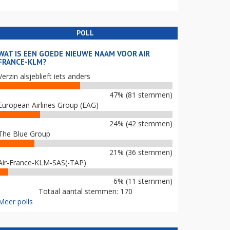
POLL
WAT IS EEN GOEDE NIEUWE NAAM VOOR AIR
FRANCE-KLM?
Verzin alsjeblieft iets anders
47% (81 stemmen)
European Airlines Group (EAG)
24% (42 stemmen)
The Blue Group
21% (36 stemmen)
Air-France-KLM-SAS(-TAP)
6% (11 stemmen)
Totaal aantal stemmen: 170
Meer polls