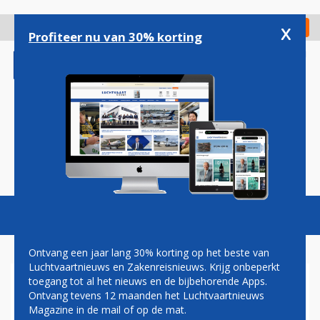
Overslaan
en
x
Digitaal Magazine
Registreer
Check in
naar
Profiteer nu van 30% korting
de
inhoud
gaan
Magazine
Podcasts
Vacatures
Toggl
naviga
Ontvang een jaar lang 30% korting op het beste van
Luchtvaartnieuws en Zakenreisnieuws. Krijg onbeperkt
toegang tot al het nieuws en de bijbehorende Apps.
INDIGO ZET LAATSTE
Ontvang tevens 12 maanden het Luchtvaartnieuws
HANDTEKENINGEN VOOR
Magazine in de mail of op de mat.