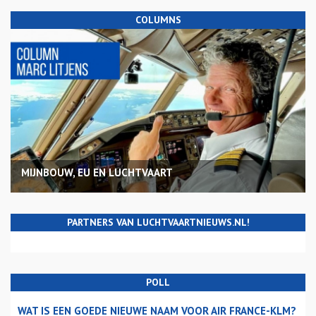
COLUMNS
MIJNBOUW, EU EN LUCHTVAART
PARTNERS VAN LUCHTVAARTNIEUWS.NL!
POLL
WAT IS EEN GOEDE NIEUWE NAAM VOOR AIR FRANCE-KLM?