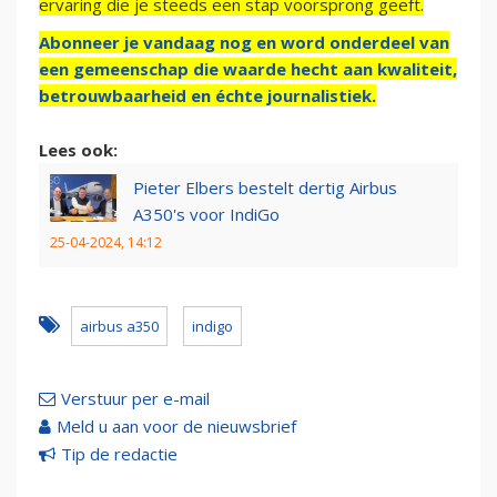
ervaring die je steeds een stap voorsprong geeft.
Abonneer je vandaag nog en word onderdeel van
een gemeenschap die waarde hecht aan kwaliteit,
betrouwbaarheid en échte journalistiek.
Lees ook:
Pieter Elbers bestelt dertig Airbus
A350's voor IndiGo
25-04-2024, 14:12
airbus a350
indigo
Verstuur per e-mail
Meld u aan voor de nieuwsbrief
Tip de redactie