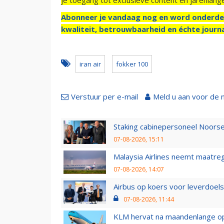
Abonneer je vandaag nog en word onderde
kwaliteit, betrouwbaarheid en échte journa
iran air
fokker 100
Verstuur per e-mail
Meld u aan voor de 
Staking cabinepersoneel Noorse
07-08-2026, 15:11
Malaysia Airlines neemt maatreg
07-08-2026, 14:07
Airbus op koers voor leverdoelst
07-08-2026, 11:44
KLM hervat na maandenlange ops