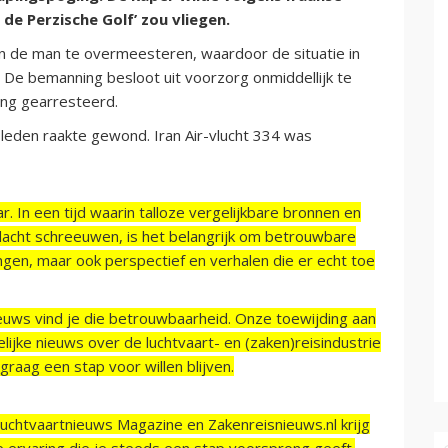
 de Perzische Golf’ zou vliegen.
n de man te overmeesteren, waardoor de situatie in
De bemanning besloot uit voorzorg onmiddellijk te
ing gearresteerd.
leden raakte gewond. Iran Air-vlucht 334 was
r. In een tijd waarin talloze vergelijkbare bronnen en
acht schreeuwen, is het belangrijk om betrouwbare
ngen, maar ook perspectief en verhalen die er echt toe
ieuws vind je die betrouwbaarheid. Onze toewijding aan
ijke nieuws over de luchtvaart- en (zaken)reisindustrie
raag een stap voor willen blijven.
Luchtvaartnieuws Magazine en Zakenreisnieuws.nl krijg
e ervaring die je steeds een stap voorsprong geeft.