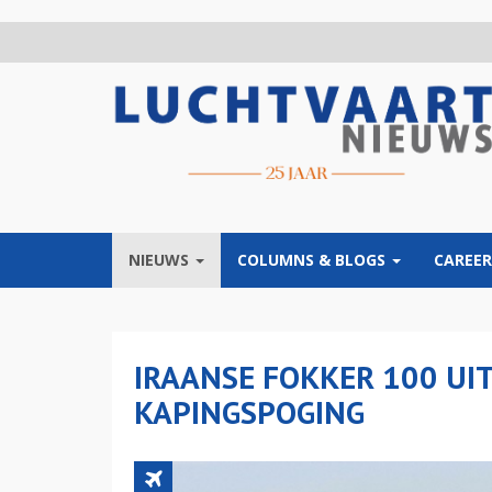
Overslaan
en
naar
de
inhoud
gaan
NIEUWS
COLUMNS & BLOGS
CAREER
IRAANSE FOKKER 100 UI
KAPINGSPOGING