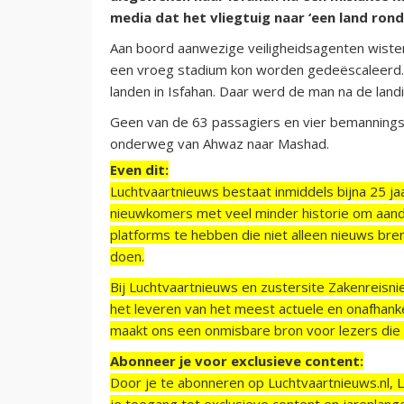
media dat het vliegtuig naar ‘een land rond
Aan boord aanwezige veiligheidsagenten wiste
een vroeg stadium kon worden gedeëscaleerd. 
landen in Isfahan. Daar werd de man na de land
Geen van de 63 passagiers en vier bemannings
onderweg van Ahwaz naar Mashad.
Even dit:
Luchtvaartnieuws bestaat inmiddels bijna 25 jaa
nieuwkomers met veel minder historie om aand
platforms te hebben die niet alleen nieuws bre
doen.
Bij Luchtvaartnieuws en zustersite Zakenreisn
het leveren van het meest actuele en onafhankel
maakt ons een onmisbare bron voor lezers die g
Abonneer je voor exclusieve content:
Door je te abonneren op Luchtvaartnieuws.nl, 
je toegang tot exclusieve content en jarenlang