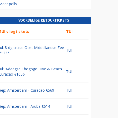
Meer polls
VOORDELIGE RETOURTICKETS
TUI vliegtickets
TUI
Jul: 8-dg cruise Oost Middellandse Zee
TUI
€1235
Jul: 9-daagse Chogogo Dive & Beach
TUI
Curacao €1056
Sep: Amsterdam - Curacao €569
TUI
Sep: Amsterdam - Aruba €614
TUI