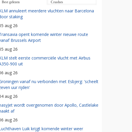
Best gelezen
Crashes
KLM annuleert meerdere vluchten naar Barcelona
door staking
05 aug 26
Transavia opent komende winter nieuwe route
vanaf Brussels Airport
05 aug 26
KLM stelt eerste commerciële vlucht met Airbus
A350-900 uit
06 aug 26
Groningen vanaf nu verbonden met Esbjerg: 'scheelt
zeven uur rijden'
04 aug 26
easyJet wordt overgenomen door Apollo, Castlelake
haakt af
06 aug 26
Luchthaven Luik krijgt komende winter weer