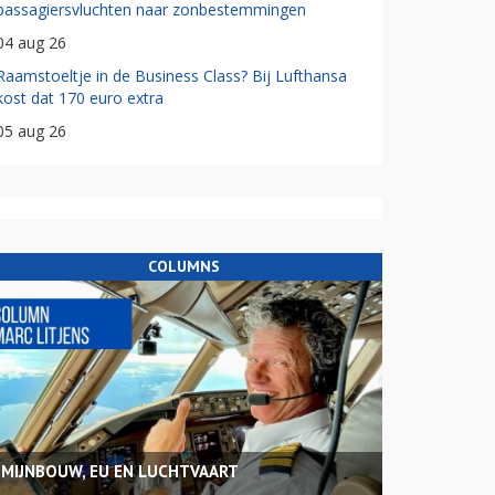
passagiersvluchten naar zonbestemmingen
04 aug 26
Raamstoeltje in de Business Class? Bij Lufthansa
kost dat 170 euro extra
05 aug 26
COLUMNS
MIJNBOUW, EU EN LUCHTVAART