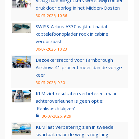
Vraag naar vliegtickets wereldwijd onder
druk door oorlog in het Midden-Oosten
30-07-2026, 10:36
SWISS-Airbus A330 wijkt uit nadat
koptelefoonoplader rook in cabine
veroorzaakt
30-07-2026, 10:23
Bezoekersrecord voor Farnborough
Airshow: 41 procent meer dan de vorige
keer
30-07-2026, 9:30
KLM ziet resultaten verbeteren, maar
achteroverleunen is geen optie:
‘Realistisch blijven’
30-07-2026, 9:29
KLM laat verbetering zien in tweede
kwartaal, maar de weg is nog lang