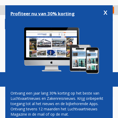
Overslaan
en
x
Digitaal Magazine
Registreer
Check in
naar
Profiteer nu van 30% korting
de
inhoud
gaan
Magazine
Podcasts
Vacatures
Toggl
naviga
Ontvang een jaar lang 30% korting op het beste van
Luchtvaartnieuws en Zakenreisnieuws. Krijg onbeperkt
toegang tot al het nieuws en de bijbehorende Apps.
JAPAN AIRLINES DIEP IN HET
Ontvang tevens 12 maanden het Luchtvaartnieuws
ROOD EN PESSIMISTISCH
Magazine in de mail of op de mat.