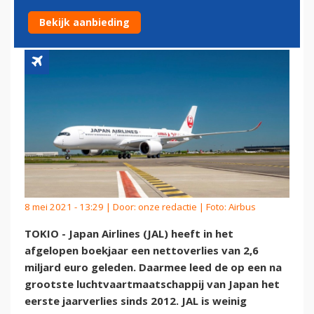
OVER EEN SNEL HERSTEL
Bekijk aanbieding
8 mei 2021 - 13:29 | Door:
onze redactie
| Foto: Airbus
TOKIO - Japan Airlines (JAL) heeft in het
afgelopen boekjaar een nettoverlies van 2,6
miljard euro geleden. Daarmee leed de op een na
grootste luchtvaartmaatschappij van Japan het
eerste jaarverlies sinds 2012. JAL is weinig