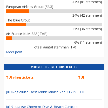
47% (81 stemmen)
European Airlines Group (EAG)
24% (42 stemmen)
The Blue Group
21% (36 stemmen)
Air-France-KLM-SAS(-TAP)
6% (11 stemmen)
Totaal aantal stemmen: 170
Meer polls
VOORDELIGE RETOURTICKETS
TUI vliegtickets
TUI
Jul: 8-dg cruise Oost Middellandse Zee €1235
TUI
Jul: 9-daagse Chogogo Dive & Beach Curacao