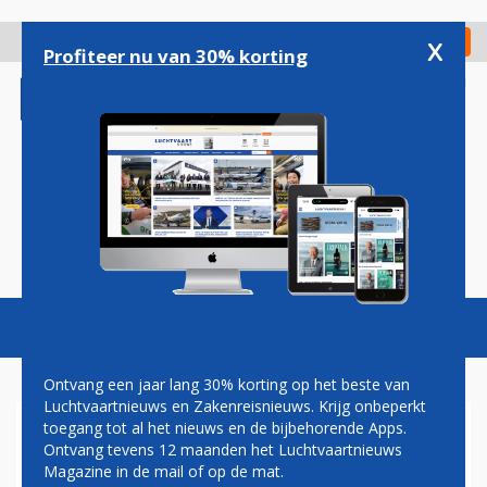
Overslaan
en
x
Digitaal Magazine
Registreer
Check in
naar
Profiteer nu van 30% korting
de
inhoud
gaan
Magazine
Podcasts
Vacatures
Toggl
naviga
Ontvang een jaar lang 30% korting op het beste van
Luchtvaartnieuws en Zakenreisnieuws. Krijg onbeperkt
toegang tot al het nieuws en de bijbehorende Apps.
JAPAN AIRLINES GEEFT
Ontvang tevens 12 maanden het Luchtvaartnieuws
GRATIS TICKETS WEG
Magazine in de mail of op de mat.