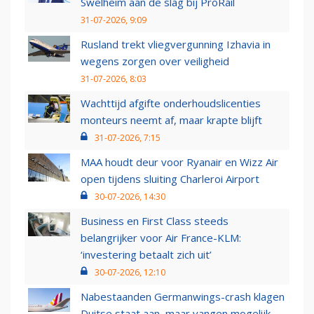
Swelheim aan de slag bij ProRail
31-07-2026, 9:09
Rusland trekt vliegvergunning Izhavia in
wegens zorgen over veiligheid
31-07-2026, 8:03
Wachttijd afgifte onderhoudslicenties
monteurs neemt af, maar krapte blijft
31-07-2026, 7:15
MAA houdt deur voor Ryanair en Wizz Air
open tijdens sluiting Charleroi Airport
30-07-2026, 14:30
Business en First Class steeds
belangrijker voor Air France-KLM:
‘investering betaalt zich uit’
30-07-2026, 12:10
Nabestaanden Germanwings-crash klagen
Duitse staat aan, maar vangen mogelijk