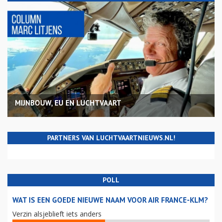
MIJNBOUW, EU EN LUCHTVAART
PARTNERS VAN LUCHTVAARTNIEUWS.NL!
POLL
WAT IS EEN GOEDE NIEUWE NAAM VOOR AIR FRANCE-KLM?
Verzin alsjeblieft iets anders