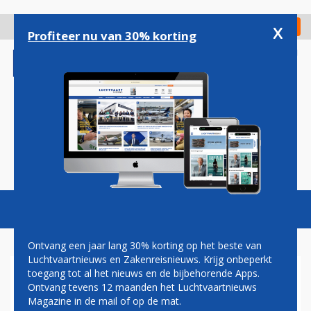
Overslaan
en
x
Digitaal Magazine
Registreer
Check in
naar
Profiteer nu van 30% korting
de
inhoud
gaan
Magazine
Podcasts
Vacatures
Toggl
naviga
Ontvang een jaar lang 30% korting op het beste van
Luchtvaartnieuws en Zakenreisnieuws. Krijg onbeperkt
toegang tot al het nieuws en de bijbehorende Apps.
KLM BEPERKT AANTAL
Ontvang tevens 12 maanden het Luchtvaartnieuws
GASTEN IN CROWN LOUNGE
Magazine in de mail of op de mat.