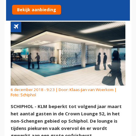
TIJDENS PIEKUREN
Bekijk aanbieding
6 december 2018 - 9:23 | Door:
Klaas-Jan van Woerkom
|
Foto: Schiphol
SCHIPHOL - KLM beperkt tot volgend jaar maart
het aantal gasten in de Crown Lounge 52, in het
non-Schengen gebied op Schiphol. De lounge is
tijdens piekuren vaak overvol én er wordt
gewerkt aan een grote opfrisbeurt.