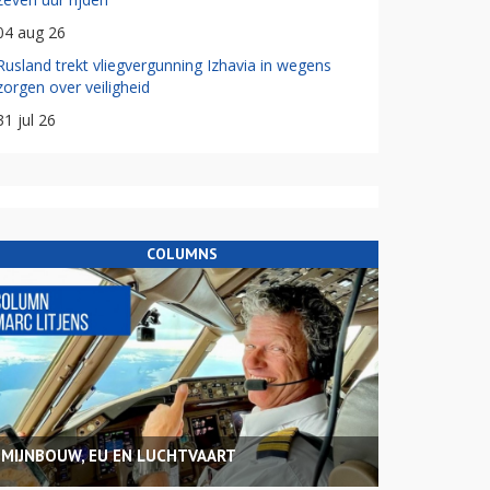
04 aug 26
Rusland trekt vliegvergunning Izhavia in wegens
zorgen over veiligheid
31 jul 26
COLUMNS
MIJNBOUW, EU EN LUCHTVAART