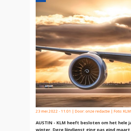
23 mei 2022 - 11:01 | Door:
onze redactie
| Foto: KLM
AUSTIN - KLM heeft besloten om het hele ja
winter. Deze lijndienst ging pas eind maa