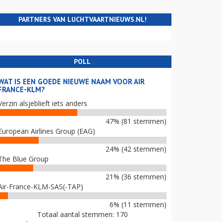
PARTNERS VAN LUCHTVAARTNIEUWS.NL!
POLL
WAT IS EEN GOEDE NIEUWE NAAM VOOR AIR
FRANCE-KLM?
Verzin alsjeblieft iets anders
47% (81 stemmen)
European Airlines Group (EAG)
24% (42 stemmen)
The Blue Group
21% (36 stemmen)
Air-France-KLM-SAS(-TAP)
6% (11 stemmen)
Totaal aantal stemmen: 170