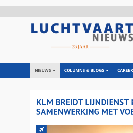
Overslaan
en
naar
de
inhoud
gaan
NIEUWS
COLUMNS & BLOGS
CAREER
KLM BREIDT LIJNDIENST 
SAMENWERKING MET VO