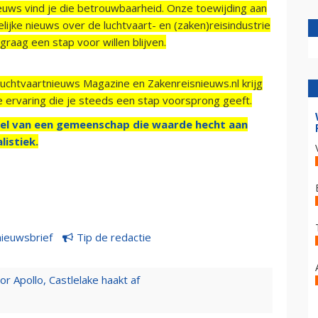
ieuws vind je die betrouwbaarheid. Onze toewijding aan
ijke nieuws over de luchtvaart- en (zaken)reisindustrie
raag een stap voor willen blijven.
Luchtvaartnieuws Magazine en Zakenreisnieuws.nl krijg
e ervaring die je steeds een stap voorsprong geeft.
el van een gemeenschap die waarde hecht aan
listiek.
nieuwsbrief
Tip de redactie
 Apollo, Castlelake haakt af