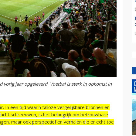
 vorig jaar opgeleverd. Voetbal is sterk in opkomst in
r. In een tijd waarin talloze vergelijkbare bronnen en
acht schreeuwen, is het belangrijk om betrouwbare
ngen, maar ook perspectief en verhalen die er echt toe