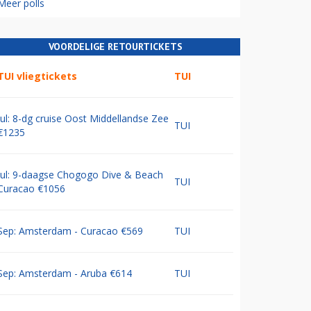
Meer polls
VOORDELIGE RETOURTICKETS
TUI vliegtickets
TUI
Jul: 8-dg cruise Oost Middellandse Zee
TUI
€1235
Jul: 9-daagse Chogogo Dive & Beach
TUI
Curacao €1056
Sep: Amsterdam - Curacao €569
TUI
Sep: Amsterdam - Aruba €614
TUI