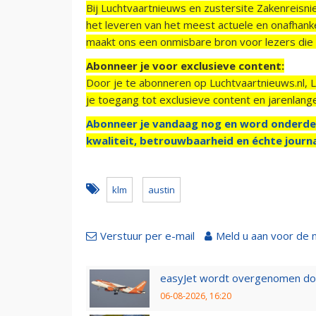
Bij Luchtvaartnieuws en zustersite Zakenreisn
het leveren van het meest actuele en onafhankel
maakt ons een onmisbare bron voor lezers die g
Abonneer je voor exclusieve content:
Door je te abonneren op Luchtvaartnieuws.nl, 
je toegang tot exclusieve content en jarenlang
Abonneer je vandaag nog en word onderde
kwaliteit, betrouwbaarheid en échte journa
klm
austin
Verstuur per e-mail
Meld u aan voor de 
easyJet wordt overgenomen door
06-08-2026, 16:20