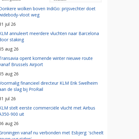
Donkere wolken boven IndiGo: prijsvechter doet
widebody-vloot weg
31 jul 26
KLM annuleert meerdere vluchten naar Barcelona
door staking
05 aug 26
Transavia opent komende winter nieuwe route
vanaf Brussels Airport
05 aug 26
Voormalig financieel directeur KLM Erik Swelheim
aan de slag bij ProRail
31 jul 26
KLM stelt eerste commerciële vlucht met Airbus
A350-900 uit
06 aug 26
Groningen vanaf nu verbonden met Esbjerg: 'scheelt
zeven uur rijden'