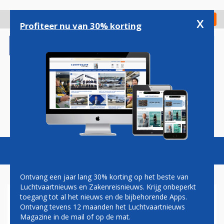
Overslaan
en
x
Digitaal Magazine
Registreer
Check in
naar
Profiteer nu van 30% korting
de
inhoud
gaan
Magazine
Podcasts
Vacatures
Toggl
naviga
Ontvang een jaar lang 30% korting op het beste van
Luchtvaartnieuws en Zakenreisnieuws. Krijg onbeperkt
toegang tot al het nieuws en de bijbehorende Apps.
KLM HERVAT VLUCHTEN
Ontvang tevens 12 maanden het Luchtvaartnieuws
SINT MAARTEN TWEE WEKEN
Magazine in de mail of op de mat.