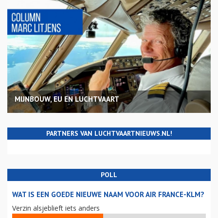
MIJNBOUW, EU EN LUCHTVAART
PARTNERS VAN LUCHTVAARTNIEUWS.NL!
POLL
WAT IS EEN GOEDE NIEUWE NAAM VOOR AIR FRANCE-KLM?
Verzin alsjeblieft iets anders