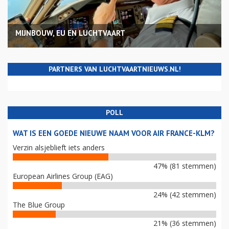
MIJNBOUW, EU EN LUCHTVAART
PARTNERS VAN LUCHTVAARTNIEUWS.NL!
POLL
WAT IS EEN GOEDE NIEUWE NAAM VOOR AIR FRANCE-KLM?
Verzin alsjeblieft iets anders
47% (81 stemmen)
European Airlines Group (EAG)
24% (42 stemmen)
The Blue Group
21% (36 stemmen)