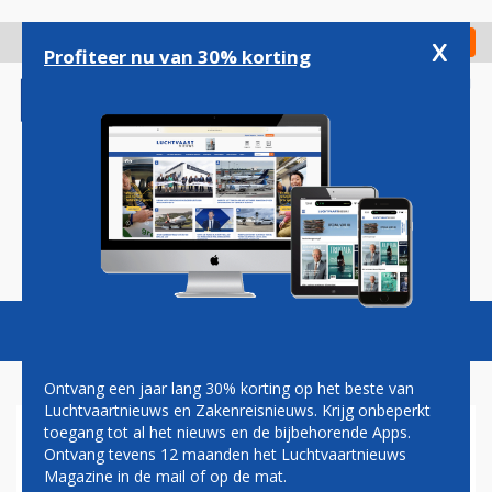
Overslaan
en
x
Digitaal Magazine
Registreer
Check in
naar
Profiteer nu van 30% korting
de
inhoud
gaan
Magazine
Podcasts
Vacatures
Toggl
naviga
Ontvang een jaar lang 30% korting op het beste van
Luchtvaartnieuws en Zakenreisnieuws. Krijg onbeperkt
toegang tot al het nieuws en de bijbehorende Apps.
KLM NEEMT EUROPESE
Ontvang tevens 12 maanden het Luchtvaartnieuws
CROWN LOUNGE ONDER
Magazine in de mail of op de mat.