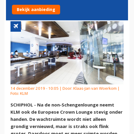
HANDEN
Bekijk aanbieding
14 december 2019 - 10:05 | Door:
Klaas-Jan van Woerkom
|
Foto: KLM
SCHIPHOL - Na de non-Schengenlounge neemt
KLM ook de Europese Crown Lounge stevig onder
handen. De wachtruimte wordt niet alleen
grondig vernieuwd, maar is straks ook flink
groter. Daardoor moet er meer ruimte worden