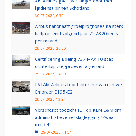
AIS Airlines gaat jaar langer door met
lijndienst binnen Schotland
30-07-2026, 6:30
Airbus handhaaft groeiprognoses na sterk
halfjaar: eind volgend jaar 75 A320neo’s
per maand
29-07-2026, 20:09
Certificering Boeing 737 MAX 10 stap
dichterbij: vliegproeven afgerond
29-07-2026, 14:09
LATAM Airlines toont interieur van nieuwe
Embraer E195-E2
29-07-2026, 13:34
Verscherpt toezicht ILT op KLM E&M om
administratieve verslaglegging: ‘Zwaar
middel’
29-07-2026, 11:54