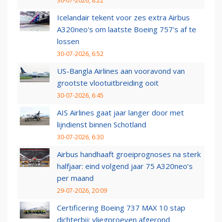
30-07-2026, 8:22
Icelandair tekent voor zes extra Airbus
A320neo's om laatste Boeing 757's af te
lossen
30-07-2026, 6:52
US-Bangla Airlines aan vooravond van
grootste vlootuitbreiding ooit
30-07-2026, 6:45
AIS Airlines gaat jaar langer door met
lijndienst binnen Schotland
30-07-2026, 6:30
Airbus handhaaft groeiprognoses na sterk
halfjaar: eind volgend jaar 75 A320neo’s
per maand
29-07-2026, 20:09
Certificering Boeing 737 MAX 10 stap
dichterbij: vliegproeven afgerond