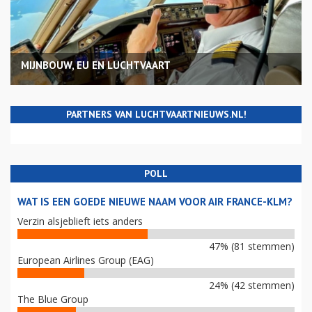
MIJNBOUW, EU EN LUCHTVAART
PARTNERS VAN LUCHTVAARTNIEUWS.NL!
POLL
WAT IS EEN GOEDE NIEUWE NAAM VOOR AIR FRANCE-KLM?
Verzin alsjeblieft iets anders
47% (81 stemmen)
European Airlines Group (EAG)
24% (42 stemmen)
The Blue Group