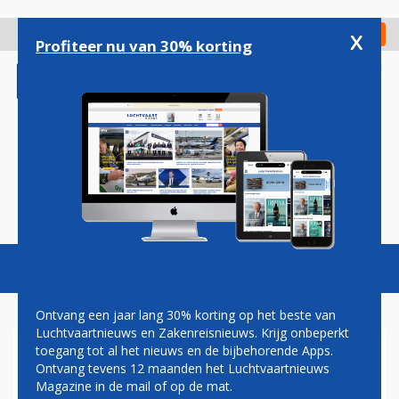
Overslaan
en
x
Digitaal Magazine
Registreer
Check in
naar
Profiteer nu van 30% korting
de
inhoud
gaan
Magazine
Podcasts
Vacatures
Toggl
naviga
Ontvang een jaar lang 30% korting op het beste van
Luchtvaartnieuws en Zakenreisnieuws. Krijg onbeperkt
toegang tot al het nieuws en de bijbehorende Apps.
KLM PRESENTEERT BUSINESS
Ontvang tevens 12 maanden het Luchtvaartnieuws
CLASS LENTEWIJNEN
Magazine in de mail of op de mat.