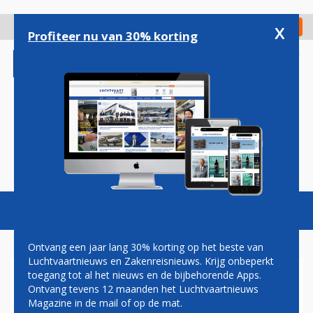
Overslaan
en
x
Digitaal Magazine
Registreer
Check in
naar
Profiteer nu van 30% korting
de
inhoud
gaan
Magazine
Podcasts
Vacatures
Toggl
naviga
Ontvang een jaar lang 30% korting op het beste van
Luchtvaartnieuws en Zakenreisnieuws. Krijg onbeperkt
toegang tot al het nieuws en de bijbehorende Apps.
KLM-VLIEGTUIG NA LANDING
Ontvang tevens 12 maanden het Luchtvaartnieuws
IN ECUADOR ONTRUIMD
Magazine in de mail of op de mat.