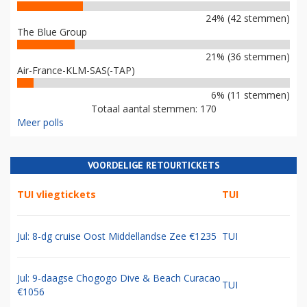
24% (42 stemmen)
The Blue Group
21% (36 stemmen)
Air-France-KLM-SAS(-TAP)
6% (11 stemmen)
Totaal aantal stemmen: 170
Meer polls
VOORDELIGE RETOURTICKETS
TUI vliegtickets
TUI
Jul: 8-dg cruise Oost Middellandse Zee €1235
TUI
Jul: 9-daagse Chogogo Dive & Beach Curacao
TUI
€1056