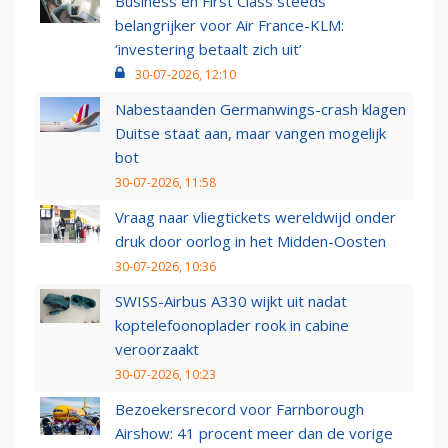
Business en First Class steeds
belangrijker voor Air France-KLM:
‘investering betaalt zich uit’
30-07-2026, 12:10
Nabestaanden Germanwings-crash klagen
Duitse staat aan, maar vangen mogelijk
bot
30-07-2026, 11:58
Vraag naar vliegtickets wereldwijd onder
druk door oorlog in het Midden-Oosten
30-07-2026, 10:36
SWISS-Airbus A330 wijkt uit nadat
koptelefoonoplader rook in cabine
veroorzaakt
30-07-2026, 10:23
Bezoekersrecord voor Farnborough
Airshow: 41 procent meer dan de vorige