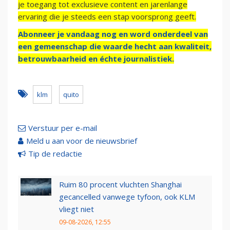
je toegang tot exclusieve content en jarenlange
ervaring die je steeds een stap voorsprong geeft.
Abonneer je vandaag nog en word onderdeel van
een gemeenschap die waarde hecht aan kwaliteit,
betrouwbaarheid en échte journalistiek.
klm
quito
Verstuur per e-mail
Meld u aan voor de nieuwsbrief
Tip de redactie
Ruim 80 procent vluchten Shanghai
gecancelled vanwege tyfoon, ook KLM
vliegt niet
09-08-2026, 12:55