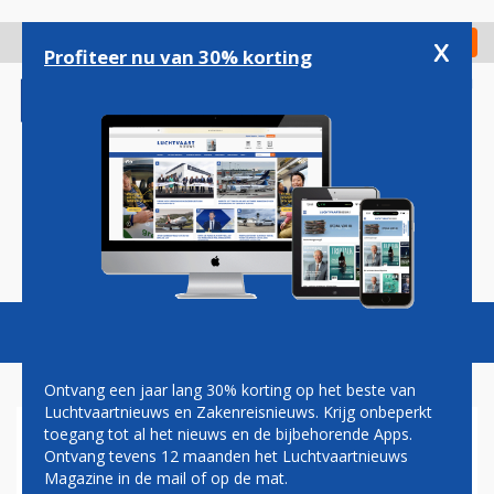
Overslaan
en
x
Digitaal Magazine
Registreer
Check in
naar
Profiteer nu van 30% korting
de
inhoud
gaan
Magazine
Podcasts
Vacatures
Toggl
naviga
Ontvang een jaar lang 30% korting op het beste van
Luchtvaartnieuws en Zakenreisnieuws. Krijg onbeperkt
toegang tot al het nieuws en de bijbehorende Apps.
KLM-VLUCHT NAAR
Ontvang tevens 12 maanden het Luchtvaartnieuws
AALBORG UITGEWEKEN DOOR
Magazine in de mail of op de mat.