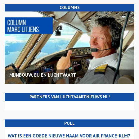
COLUMNS
MIJNBOUW, EU EN LUCHTVAART
PARTNERS VAN LUCHTVAARTNIEUWS.NL!
POLL
WAT IS EEN GOEDE NIEUWE NAAM VOOR AIR FRANCE-KLM?