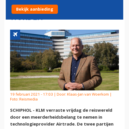
NEDERLAND EN BELGIË
Bekijk aanbieding
WORDEN
19 februari 2021 - 17:03 | Door:
Klaas-Jan van Woerkom
|
Foto: Reismedia
SCHIPHOL - KLM verraste vrijdag de reiswereld
door een meerderheidsbelang te nemen in
technologieprovider Airtrade. De twee partijen