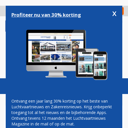
Overslaan
en
x
Digitaal Magazine
Registreer
Check in
naar
Profiteer nu van 30% korting
de
inhoud
gaan
Magazine
Podcasts
Vacatures
Toggl
naviga
Ontvang een jaar lang 30% korting op het beste van
Luchtvaartnieuws en Zakenreisnieuws. Krijg onbeperkt
toegang tot al het nieuws en de bijbehorende Apps.
KLM WIL TOONAANGEVENDE
Ontvang tevens 12 maanden het Luchtvaartnieuws
TOUROPERATOR IN
Magazine in de mail of op de mat.