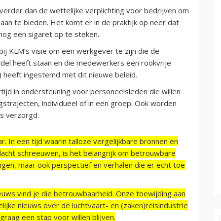
verder dan de wettelijke verplichting voor bedrijven om
an te bieden. Het komt er in de praktijk op neer dat
nog een sigaret op te steken.
 bij KLM’s visie om een werkgever te zijn die de
el heeft staan en die medewerkers een rookvrije
 heeft ingestemd met dit nieuwe beleid.
tijd in ondersteuning voor personeelsleden die willen
gstrajecten, individueel of in een groep. Ook worden
s verzorgd.
r. In een tijd waarin talloze vergelijkbare bronnen en
acht schreeuwen, is het belangrijk om betrouwbare
ngen, maar ook perspectief en verhalen die er echt toe
ieuws vind je die betrouwbaarheid. Onze toewijding aan
ijke nieuws over de luchtvaart- en (zaken)reisindustrie
raag een stap voor willen blijven.