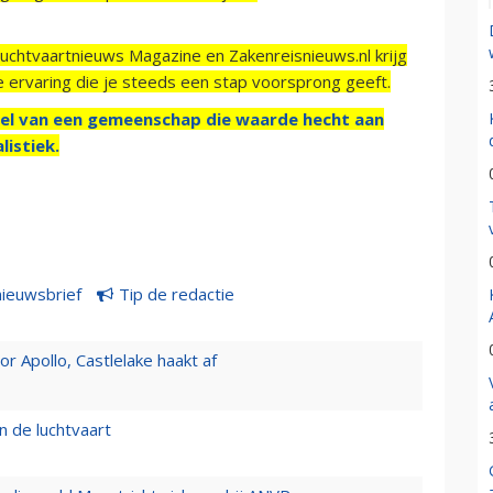
Luchtvaartnieuws Magazine en Zakenreisnieuws.nl krijg
e ervaring die je steeds een stap voorsprong geeft.
el van een gemeenschap die waarde hecht aan
listiek.
nieuwsbrief
Tip de redactie
 Apollo, Castlelake haakt af
n de luchtvaart