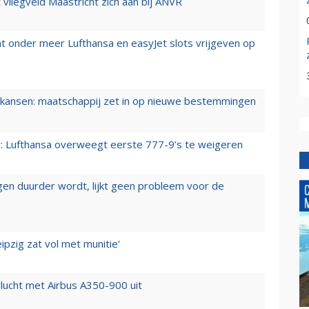
t vliegveld Maastricht zich aan bij ANVR
t onder meer Lufthansa en easyJet slots vrijgeven op
ansen: maatschappij zet in op nieuwe bestemmingen
er: Lufthansa overweegt eerste 777-9’s te weigeren
iegen duurder wordt, lijkt geen probleem voor de
ipzig zat vol met munitie'
lucht met Airbus A350-900 uit