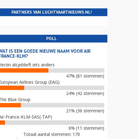
PARTNERS VAN LUCHTVAARTNIEUWS.NL!
POLL
WAT IS EEN GOEDE NIEUWE NAAM VOOR AIR
FRANCE-KLM?
Verzin alsjeblieft iets anders
47% (81 stemmen)
European Airlines Group (EAG)
24% (42 stemmen)
The Blue Group
21% (36 stemmen)
Air-France-KLM-SAS(-TAP)
6% (11 stemmen)
Totaal aantal stemmen: 170