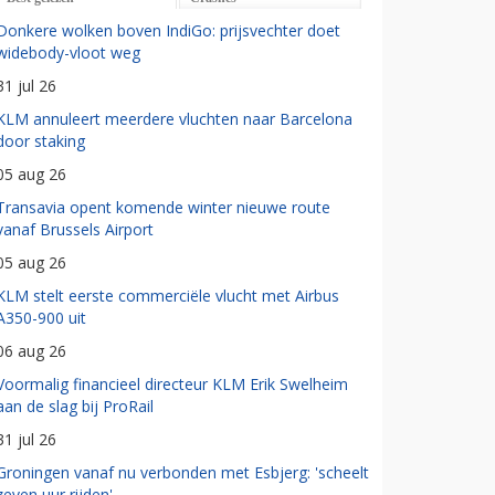
Donkere wolken boven IndiGo: prijsvechter doet
widebody-vloot weg
31 jul 26
KLM annuleert meerdere vluchten naar Barcelona
door staking
05 aug 26
Transavia opent komende winter nieuwe route
vanaf Brussels Airport
05 aug 26
KLM stelt eerste commerciële vlucht met Airbus
A350-900 uit
06 aug 26
Voormalig financieel directeur KLM Erik Swelheim
aan de slag bij ProRail
31 jul 26
Groningen vanaf nu verbonden met Esbjerg: 'scheelt
zeven uur rijden'