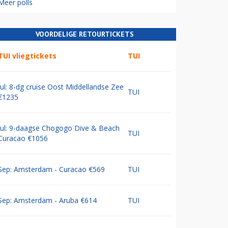
Meer polls
VOORDELIGE RETOURTICKETS
TUI vliegtickets
TUI
Jul: 8-dg cruise Oost Middellandse Zee
TUI
€1235
Jul: 9-daagse Chogogo Dive & Beach
TUI
Curacao €1056
Sep: Amsterdam - Curacao €569
TUI
Sep: Amsterdam - Aruba €614
TUI