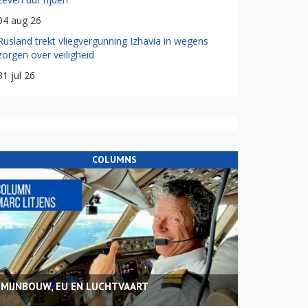
04 aug 26
Rusland trekt vliegvergunning Izhavia in wegens
zorgen over veiligheid
31 jul 26
COLUMNS
MIJNBOUW, EU EN LUCHTVAART