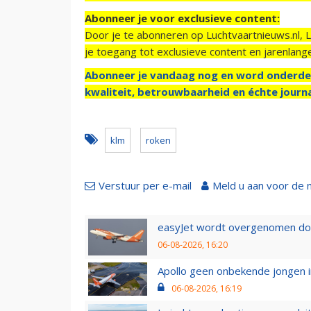
Abonneer je voor exclusieve content:
Door je te abonneren op Luchtvaartnieuws.nl, 
je toegang tot exclusieve content en jarenlang
Abonneer je vandaag nog en word onderde
kwaliteit, betrouwbaarheid en échte journa
klm
roken
Verstuur per e-mail
Meld u aan voor de 
easyJet wordt overgenomen door
06-08-2026, 16:20
Apollo geen onbekende jongen i
06-08-2026, 16:19