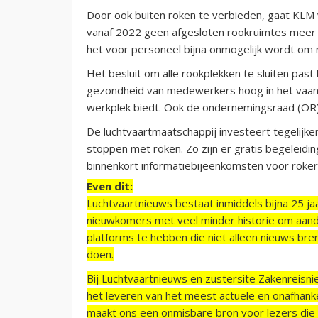
Door ook buiten roken te verbieden, gaat KLM 
vanaf 2022 geen afgesloten rookruimtes meer a
het voor personeel bijna onmogelijk wordt om 
Het besluit om alle rookplekken te sluiten past
gezondheid van medewerkers hoog in het vaand
werkplek biedt. Ook de ondernemingsraad (OR)
De luchtvaartmaatschappij investeert tegelijker
stoppen met roken. Zo zijn er gratis begeleidin
binnenkort informatiebijeenkomsten voor roker
Even dit:
Luchtvaartnieuws bestaat inmiddels bijna 25 jaa
nieuwkomers met veel minder historie om aand
platforms te hebben die niet alleen nieuws bre
doen.
Bij Luchtvaartnieuws en zustersite Zakenreisn
het leveren van het meest actuele en onafhankel
maakt ons een onmisbare bron voor lezers die g