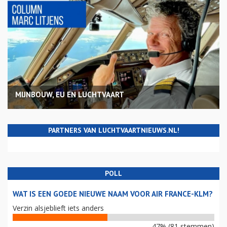
MIJNBOUW, EU EN LUCHTVAART
PARTNERS VAN LUCHTVAARTNIEUWS.NL!
POLL
WAT IS EEN GOEDE NIEUWE NAAM VOOR AIR FRANCE-KLM?
Verzin alsjeblieft iets anders
47% (81 stemmen)