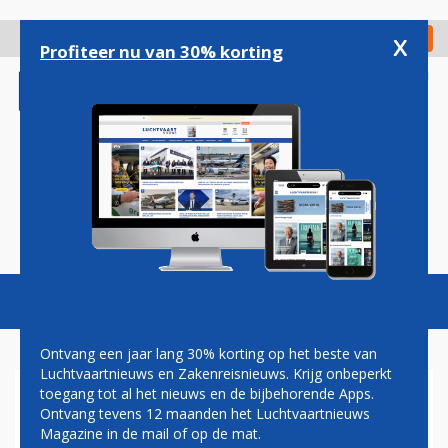
Overslaan
en
x
Digitaal Magazine
Registreer
Check in
naar
Profiteer nu van 30% korting
de
inhoud
gaan
Magazine
Podcasts
Vacatures
Toggl
naviga
Ontvang een jaar lang 30% korting op het beste van
Luchtvaartnieuws en Zakenreisnieuws. Krijg onbeperkt
toegang tot al het nieuws en de bijbehorende Apps.
LAATSTE 'BRAZILIAANSE'
Ontvang tevens 12 maanden het Luchtvaartnieuws
FOKKER 100'S VAN HET
Magazine in de mail of op de mat.