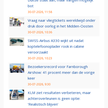
Duitse staat aan, maar vangen mogelijk
bot
30-07-2026, 11:58
Vraag naar vliegtickets wereldwijd onder
druk door oorlog in het Midden-Oosten
30-07-2026, 10:36
SWISS-Airbus A330 wijkt uit nadat
koptelefoonoplader rook in cabine
veroorzaakt
30-07-2026, 10:23
Bezoekersrecord voor Farnborough
Airshow: 41 procent meer dan de vorige
keer
30-07-2026, 9:30
KLM ziet resultaten verbeteren, maar
achteroverleunen is geen optie:
‘Realistisch blijven’