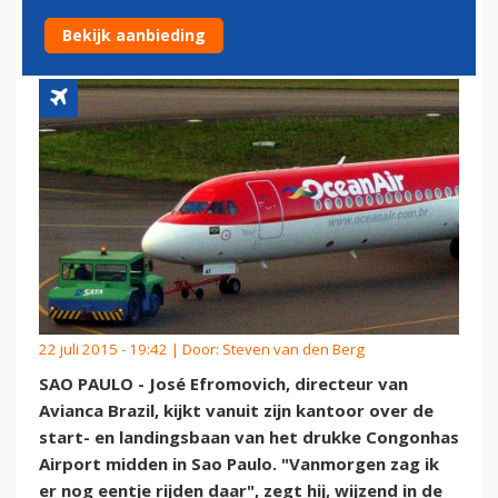
TONEEL
Bekijk aanbieding
22 juli 2015 - 19:42 | Door:
Steven van den Berg
SAO PAULO - José Efromovich, directeur van
Avianca Brazil, kijkt vanuit zijn kantoor over de
start- en landingsbaan van het drukke Congonhas
Airport midden in Sao Paulo. "Vanmorgen zag ik
er nog eentje rijden daar", zegt hij, wijzend in de