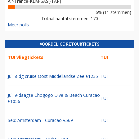
Air-France-KLM-SAS(-TAP)
6% (11 stemmen)
Totaal aantal stemmen: 170
Meer polls
VOORDELIGE RETOURTICKETS
TUI vliegtickets
TUI
Jul: 8-dg cruise Oost Middellandse Zee €1235
TUI
Jul: 9-daagse Chogogo Dive & Beach Curacao
TUI
€1056
Sep: Amsterdam - Curacao €569
TUI