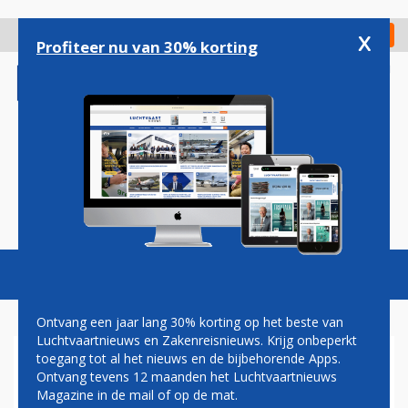
Overslaan
en
x
Digitaal Magazine
Registreer
Check in
naar
Profiteer nu van 30% korting
de
inhoud
gaan
Magazine
Podcasts
Vacatures
Toggl
naviga
Ontvang een jaar lang 30% korting op het beste van
Luchtvaartnieuws en Zakenreisnieuws. Krijg onbeperkt
toegang tot al het nieuws en de bijbehorende Apps.
LOT POLISH AIRLINES MET
Ontvang tevens 12 maanden het Luchtvaartnieuws
AIR BELGIUM NAAR DE
Magazine in de mail of op de mat.