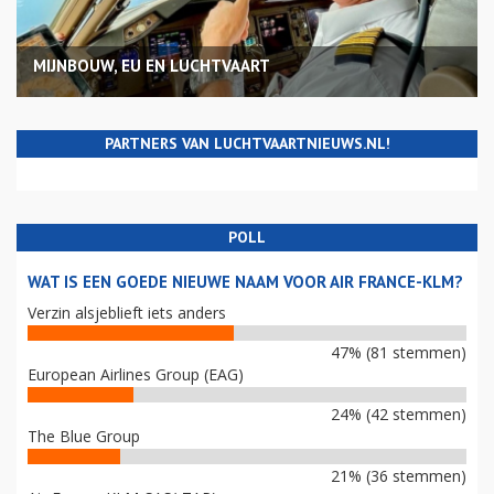
MIJNBOUW, EU EN LUCHTVAART
PARTNERS VAN LUCHTVAARTNIEUWS.NL!
POLL
WAT IS EEN GOEDE NIEUWE NAAM VOOR AIR FRANCE-KLM?
Verzin alsjeblieft iets anders
47% (81 stemmen)
European Airlines Group (EAG)
24% (42 stemmen)
The Blue Group
21% (36 stemmen)