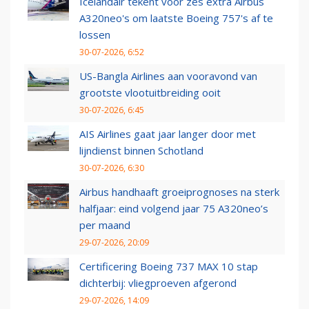
Icelandair tekent voor zes extra Airbus
A320neo's om laatste Boeing 757's af te
lossen
30-07-2026, 6:52
US-Bangla Airlines aan vooravond van
grootste vlootuitbreiding ooit
30-07-2026, 6:45
AIS Airlines gaat jaar langer door met
lijndienst binnen Schotland
30-07-2026, 6:30
Airbus handhaaft groeiprognoses na sterk
halfjaar: eind volgend jaar 75 A320neo’s
per maand
29-07-2026, 20:09
Certificering Boeing 737 MAX 10 stap
dichterbij: vliegproeven afgerond
29-07-2026, 14:09