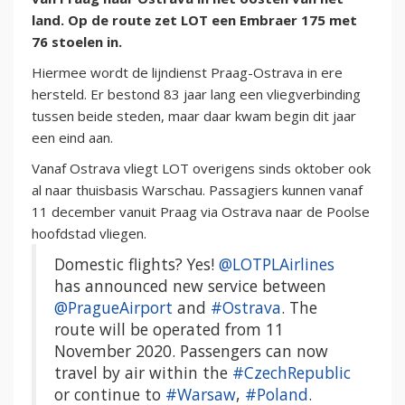
land. Op de route zet LOT een Embraer 175 met
76 stoelen in.
Hiermee wordt de lijndienst Praag-Ostrava in ere
hersteld. Er bestond 83 jaar lang een vliegverbinding
tussen beide steden, maar daar kwam begin dit jaar
een eind aan.
Vanaf Ostrava vliegt LOT overigens sinds oktober ook
al naar thuisbasis Warschau. Passagiers kunnen vanaf
11 december vanuit Praag via Ostrava naar de Poolse
hoofdstad vliegen.
Domestic flights? Yes!
@LOTPLAirlines
has announced new service between
@PragueAirport
and
#Ostrava
. The
route will be operated from 11
November 2020. Passengers can now
travel by air within the
#CzechRepublic
or continue to
#Warsaw
,
#Poland
.