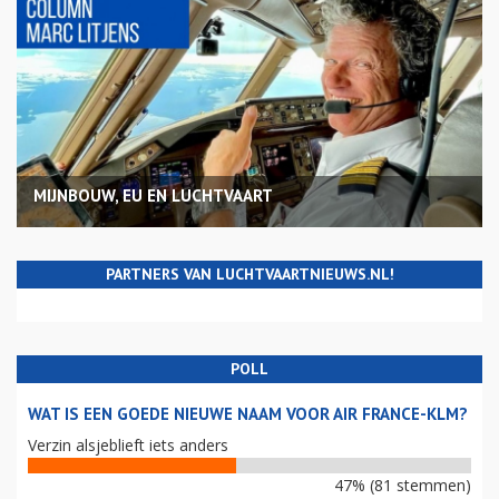
MIJNBOUW, EU EN LUCHTVAART
PARTNERS VAN LUCHTVAARTNIEUWS.NL!
POLL
WAT IS EEN GOEDE NIEUWE NAAM VOOR AIR FRANCE-KLM?
Verzin alsjeblieft iets anders
47% (81 stemmen)