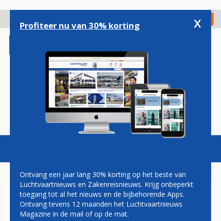
Overslaan
en
x
Digitaal Magazine
Registreer
Check in
naar
Profiteer nu van 30% korting
de
inhoud
gaan
Magazine
Podcasts
Vacatures
Toggl
naviga
Ontvang een jaar lang 30% korting op het beste van
Luchtvaartnieuws en Zakenreisnieuws. Krijg onbeperkt
toegang tot al het nieuws en de bijbehorende Apps.
LOT POLISH AIRLINES START
Ontvang tevens 12 maanden het Luchtvaartnieuws
BINNENLANDSE ROUTE IN
Magazine in de mail of op de mat.