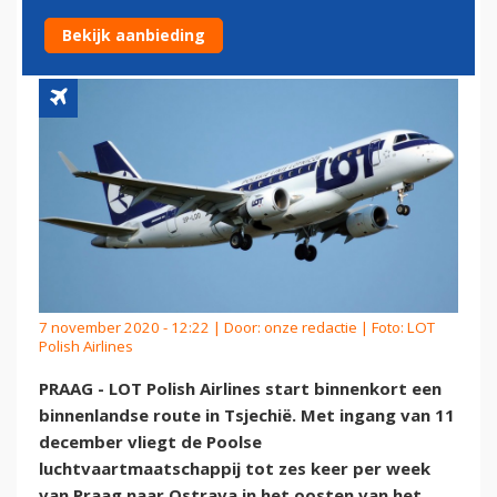
TSJECHIË
Bekijk aanbieding
7 november 2020 - 12:22 | Door:
onze redactie
| Foto: LOT
Polish Airlines
PRAAG - LOT Polish Airlines start binnenkort een
binnenlandse route in Tsjechië. Met ingang van 11
december vliegt de Poolse
luchtvaartmaatschappij tot zes keer per week
van Praag naar Ostrava in het oosten van het