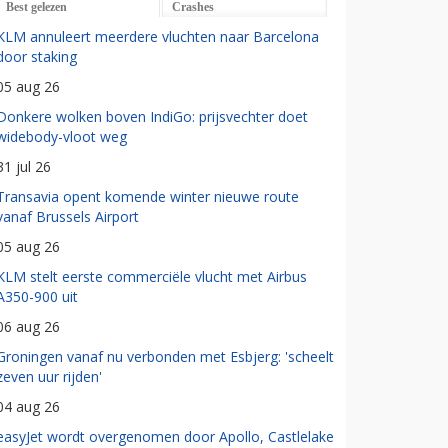
Best gelezen
Crashes
KLM annuleert meerdere vluchten naar Barcelona
door staking
05 aug 26
Donkere wolken boven IndiGo: prijsvechter doet
widebody-vloot weg
31 jul 26
Transavia opent komende winter nieuwe route
vanaf Brussels Airport
05 aug 26
KLM stelt eerste commerciële vlucht met Airbus
A350-900 uit
06 aug 26
Groningen vanaf nu verbonden met Esbjerg: 'scheelt
zeven uur rijden'
04 aug 26
easyJet wordt overgenomen door Apollo, Castlelake