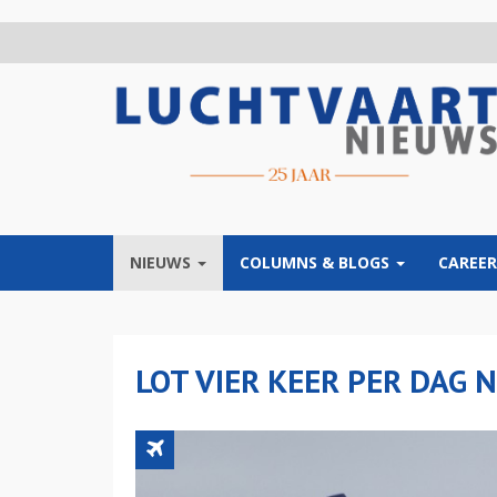
Overslaan
en
naar
de
inhoud
gaan
NIEUWS
COLUMNS & BLOGS
CAREER
LOT VIER KEER PER DAG 