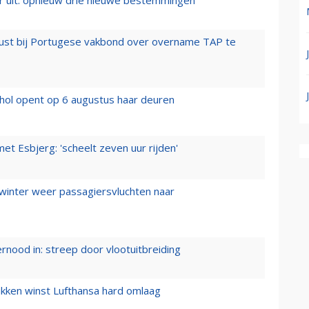
rust bij Portugese vakbond over overname TAP te
hol opent op 6 augustus haar deuren
t Esbjerg: 'scheelt zeven uur rijden'
 winter weer passagiersvluchten naar
ernood in: streep door vlootuitbreiding
ukken winst Lufthansa hard omlaag