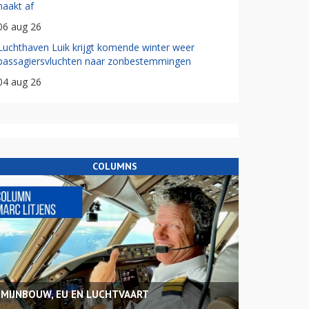
haakt af
06 aug 26
Luchthaven Luik krijgt komende winter weer
passagiersvluchten naar zonbestemmingen
04 aug 26
COLUMNS
MIJNBOUW, EU EN LUCHTVAART