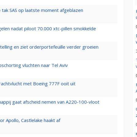
 tak SAS op laatste moment afgeblazen
elen nadat piloot 70.000 xtc-pillen smokkelde
elling en ziet orderportefeuille verder groeien
chorting vluchten naar Tel Aviv
vrachtvlucht met Boeing 777F ooit uit
happij gaat afscheid nemen van A220-100-vloot
 Apollo, Castlelake haakt af