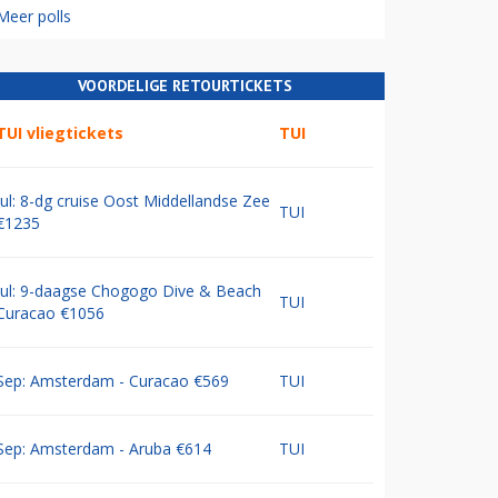
Meer polls
VOORDELIGE RETOURTICKETS
TUI vliegtickets
TUI
Jul: 8-dg cruise Oost Middellandse Zee
TUI
€1235
Jul: 9-daagse Chogogo Dive & Beach
TUI
Curacao €1056
Sep: Amsterdam - Curacao €569
TUI
Sep: Amsterdam - Aruba €614
TUI