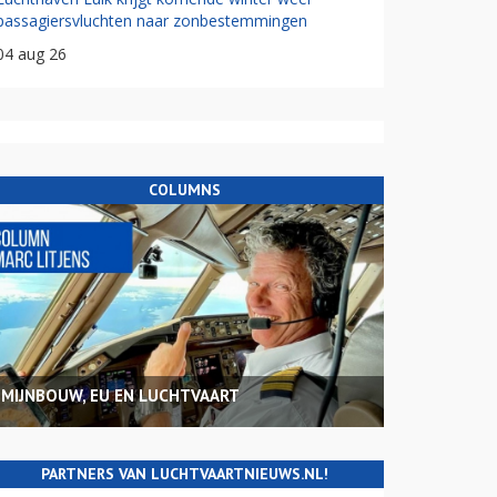
passagiersvluchten naar zonbestemmingen
04 aug 26
COLUMNS
MIJNBOUW, EU EN LUCHTVAART
PARTNERS VAN LUCHTVAARTNIEUWS.NL!