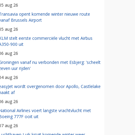
05 aug 26
Transavia opent komende winter nieuwe route
vanaf Brussels Airport
05 aug 26
KLM stelt eerste commerciële vlucht met Airbus
A350-900 uit
06 aug 26
Groningen vanaf nu verbonden met Esbjerg: 'scheelt
zeven uur rijden'
04 aug 26
easyJet wordt overgenomen door Apollo, Castlelake
haakt af
06 aug 26
National Airlines voert langste vrachtvlucht met
Boeing 777F ooit uit
07 aug 26
Luchthaven Luik krijgt komende winter weer