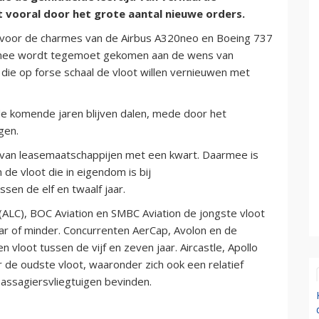
t vooral door het grote aantal nieuwe orders.
n voor de charmes van de Airbus A320neo en Boeing 737
rmee wordt tegemoet gekomen aan de wens van
, die op forse schaal de vloot willen vernieuwen met
de komende jaren blijven dalen, mede door het
gen.
d van leasemaatschappijen met een kwart. Daarmee is
e vloot die in eigendom is bij
sen de elf en twaalf jaar.
 (ALC), BOC Aviation en SMBC Aviation de jongste vloot
aar of minder. Concurrenten AerCap, Avolon en de
 vloot tussen de vijf en zeven jaar. Aircastle, Apollo
r de oudste vloot, waaronder zich ook een relatief
assagiersvliegtuigen bevinden.