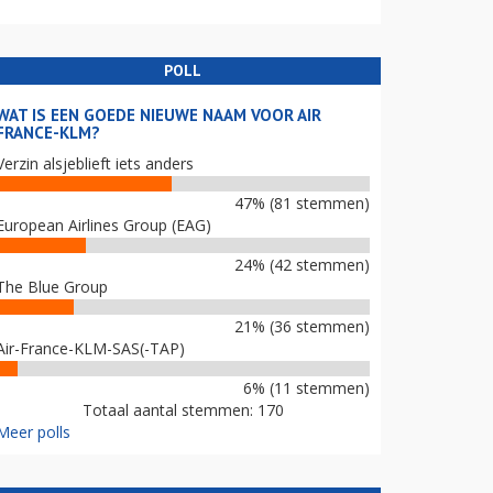
POLL
WAT IS EEN GOEDE NIEUWE NAAM VOOR AIR
FRANCE-KLM?
Verzin alsjeblieft iets anders
47% (81 stemmen)
European Airlines Group (EAG)
24% (42 stemmen)
The Blue Group
21% (36 stemmen)
Air-France-KLM-SAS(-TAP)
6% (11 stemmen)
Totaal aantal stemmen: 170
Meer polls