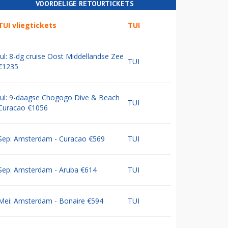
VOORDELIGE RETOURTICKETS
TUI vliegtickets
TUI
Jul: 8-dg cruise Oost Middellandse Zee
TUI
€1235
Jul: 9-daagse Chogogo Dive & Beach
TUI
Curacao €1056
Sep: Amsterdam - Curacao €569
TUI
Sep: Amsterdam - Aruba €614
TUI
Mei: Amsterdam - Bonaire €594
TUI