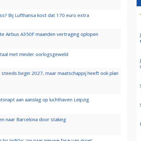
ss? Bij Lufthansa kost dat 170 euro extra
rste Airbus A350F maanden vertraging oplopen
wartaal met minder oorlogsgeweld
 steeds begin 2027, maar maatschappij heeft ook plan
tsnapt aan aanslag op luchthaven Leipzig
n naar Barcelona door staking
 bij IndiGo: 'op naar nieuwe fase van groei'