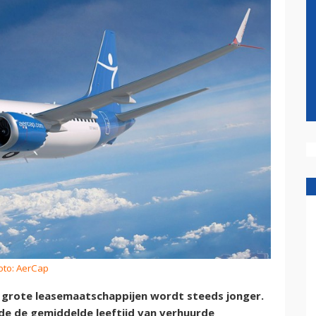
oto: AerCap
 grote leasemaatschappijen wordt steeds jonger.
lde de gemiddelde leeftijd van verhuurde