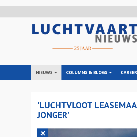
Overslaan
en
naar
de
inhoud
gaan
NIEUWS
COLUMNS & BLOGS
CAREER
'LUCHTVLOOT LEASEMAA
JONGER'