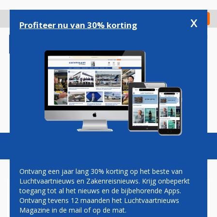
Overslaan
en
x
Digitaal Magazine
Registreer
Check in
naar
Profiteer nu van 30% korting
de
inhoud
gaan
Magazine
Podcasts
Vacatures
Toggl
naviga
Ontvang een jaar lang 30% korting op het beste van
Luchtvaartnieuws en Zakenreisnieuws. Krijg onbeperkt
toegang tot al het nieuws en de bijbehorende Apps.
LUFTHANSA EN REDERIJ MSC
Ontvang tevens 12 maanden het Luchtvaartnieuws
WILLEN SAMEN ALITALIA-
Magazine in de mail of op de mat.