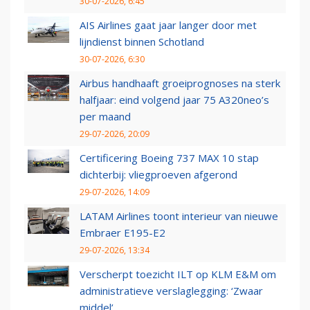
30-07-2026, 6:45
AIS Airlines gaat jaar langer door met
lijndienst binnen Schotland
30-07-2026, 6:30
Airbus handhaaft groeiprognoses na sterk
halfjaar: eind volgend jaar 75 A320neo’s
per maand
29-07-2026, 20:09
Certificering Boeing 737 MAX 10 stap
dichterbij: vliegproeven afgerond
29-07-2026, 14:09
LATAM Airlines toont interieur van nieuwe
Embraer E195-E2
29-07-2026, 13:34
Verscherpt toezicht ILT op KLM E&M om
administratieve verslaglegging: ‘Zwaar
middel’