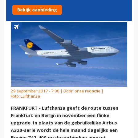
VLUCHTEN
Bekijk aanbieding
29 september 2017 - 7:00 | Door:
onze redactie
|
Foto: Lufthansa
FRANKFURT - Lufthansa geeft de route tussen
Frankfurt en Berlijn in november een flinke
upgrade. In plaats van de gebruikelijke Airbus
A320-serie wordt de hele maand dagelijks een
Boeing 747-400 op de verbinding ingezet.