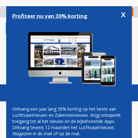
Overslaan
en
x
Digitaal Magazine
Registreer
Check in
naar
Profiteer nu van 30% korting
de
inhoud
gaan
Magazine
Podcasts
Vacatures
Toggl
naviga
Ontvang een jaar lang 30% korting op het beste van
Luchtvaartnieuws en Zakenreisnieuws. Krijg onbeperkt
toegang tot al het nieuws en de bijbehorende Apps.
LUFTHANSA MET BOEING
Ontvang tevens 12 maanden het Luchtvaartnieuws
747-400 OP BINNENLANDSE
Magazine in de mail of op de mat.