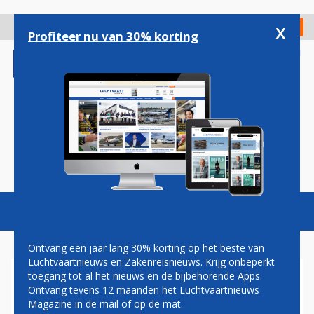
Overslaan
en
x
Digitaal Magazine
Registreer
Check in
naar
Profiteer nu van 30% korting
de
inhoud
gaan
Magazine
Podcasts
Vacatures
Toggl
naviga
Ontvang een jaar lang 30% korting op het beste van
Luchtvaartnieuws en Zakenreisnieuws. Krijg onbeperkt
toegang tot al het nieuws en de bijbehorende Apps.
MALAYSIA AIRLINES HOUDT
Ontvang tevens 12 maanden het Luchtvaartnieuws
FIRST CLASS, MAAR NOEMT
Magazine in de mail of op de mat.