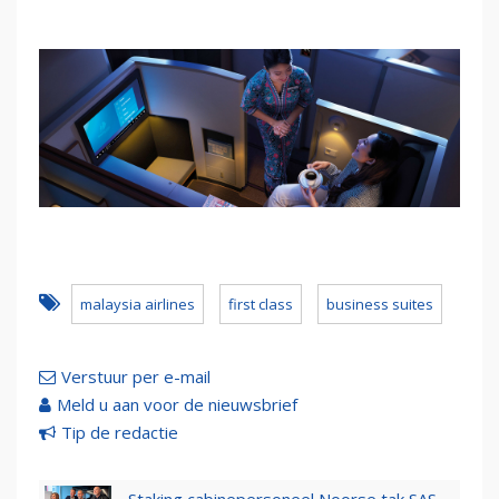
malaysia airlines
first class
business suites
Verstuur per e-mail
Meld u aan voor de nieuwsbrief
Tip de redactie
Staking cabinepersoneel Noorse tak SAS