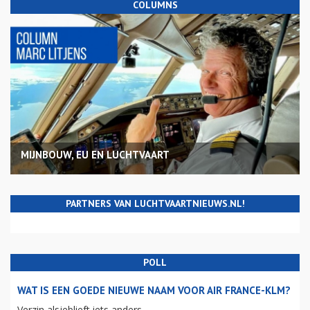
COLUMNS
MIJNBOUW, EU EN LUCHTVAART
PARTNERS VAN LUCHTVAARTNIEUWS.NL!
POLL
WAT IS EEN GOEDE NIEUWE NAAM VOOR AIR FRANCE-KLM?
Verzin alsjeblieft iets anders