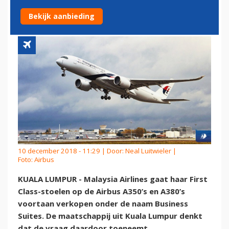
HET NIET MEER ZO
Bekijk aanbieding
10 december 2018 - 11:29 | Door:
Neal Luitwieler
|
Foto: Airbus
KUALA LUMPUR - Malaysia Airlines gaat haar First
Class-stoelen op de Airbus A350’s en A380’s
voortaan verkopen onder de naam Business
Suites. De maatschappij uit Kuala Lumpur denkt
dat de vraag daardoor toeneemt.