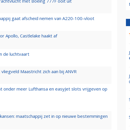
vrachtvlucht met Boeing 777F ooit uit
happij gaat afscheid nemen van A220-100-vloot
 Apollo, Castlelake haakt af
n de luchtvaart
t vliegveld Maastricht zich aan bij ANVR
t onder meer Lufthansa en easyJet slots vrijgeven op
ansen: maatschappij zet in op nieuwe bestemmingen