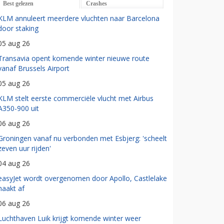
Best gelezen
Crashes
KLM annuleert meerdere vluchten naar Barcelona
door staking
05 aug 26
Transavia opent komende winter nieuwe route
vanaf Brussels Airport
05 aug 26
KLM stelt eerste commerciële vlucht met Airbus
A350-900 uit
06 aug 26
Groningen vanaf nu verbonden met Esbjerg: 'scheelt
zeven uur rijden'
04 aug 26
easyJet wordt overgenomen door Apollo, Castlelake
haakt af
06 aug 26
Luchthaven Luik krijgt komende winter weer