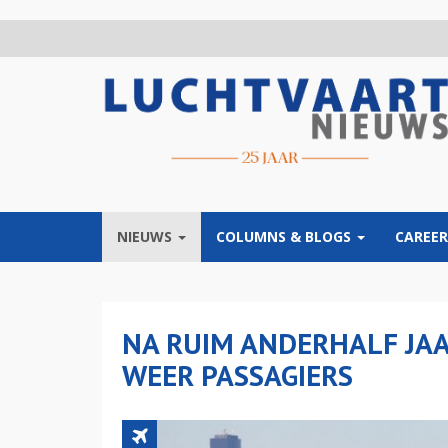
Overslaan
en
naar
de
inhoud
gaan
NIEUWS
COLUMNS & BLOGS
CAREER
NA RUIM ANDERHALF JAA
WEER PASSAGIERS