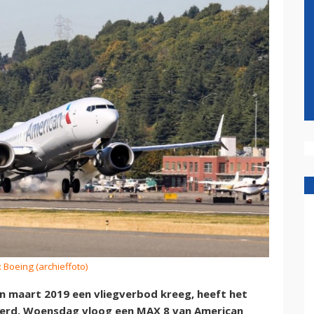
: Boeing (archieffoto)
in maart 2019 een vliegverbod kreeg, heeft het
oerd. Woensdag vloog een MAX 8 van American