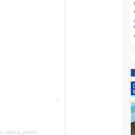
ker (@doug_parker)