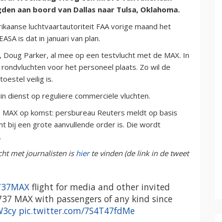
gden aan boord van Dallas naar Tulsa, Oklahoma.
ikaanse luchtvaartautoriteit FAA vorige maand het
SA is dat in januari van plan.
, Doug Parker, al mee op een testvlucht met de MAX. In
rondvluchten voor het personeel plaats. Zo wil de
oestel veilig is.
 dienst op reguliere commerciële vluchten.
e MAX op komst: persbureau Reuters meldt op basis
t bij een grote aanvullende order is. Die wordt
.
cht met journalisten is
hier
te vinden (de link in de tweet
737MAX
flight for media and other invited
he 737 MAX with passengers of any kind since
W3cy
pic.twitter.com/7S4T47fdMe