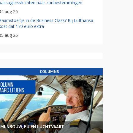
passagiersvluchten naar zonbestemmingen
04 aug 26
Raamstoeltje in de Business Class? Bij Lufthansa
kost dat 170 euro extra
05 aug 26
COLUMNS
MIJNBOUW, EU EN LUCHTVAART