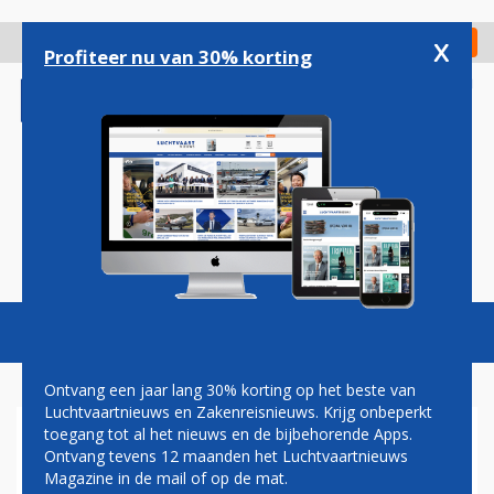
Overslaan
en
x
Digitaal Magazine
Registreer
Check in
naar
Profiteer nu van 30% korting
de
inhoud
gaan
Magazine
Podcasts
Vacatures
Toggl
naviga
Ontvang een jaar lang 30% korting op het beste van
Luchtvaartnieuws en Zakenreisnieuws. Krijg onbeperkt
toegang tot al het nieuws en de bijbehorende Apps.
NEDERLANDSE EXPERTS
Ontvang tevens 12 maanden het Luchtvaartnieuws
OVER AIR INDIA-CRASH:
Magazine in de mail of op de mat.