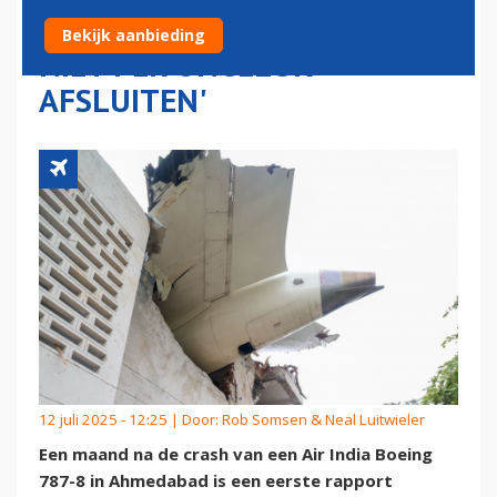
'BRANDSTOFTOEVOER KUN JE
Bekijk aanbieding
NIET PER ONGELUK
AFSLUITEN'
12 juli 2025 - 12:25 | Door:
Rob Somsen & Neal Luitwieler
Een maand na de crash van een Air India Boeing
787-8 in Ahmedabad is een eerste rapport