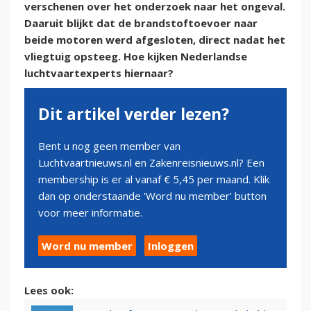
verschenen over het onderzoek naar het ongeval.
Daaruit blijkt dat de brandstoftoevoer naar
beide motoren werd afgesloten, direct nadat het
vliegtuig opsteeg. Hoe kijken Nederlandse
luchtvaartexperts hiernaar?
Dit artikel verder lezen?
Bent u nog geen member van
Luchtvaartnieuws.nl en Zakenreisnieuws.nl? Een
membership is er al vanaf € 5,45 per maand. Klik
dan op onderstaande 'Word nu member' button
voor meer informatie.
Word nu member
Inloggen
Lees ook: