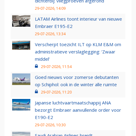
dichterbij: vliegproeven afgerond
29-07-2026, 14:09
LATAM Airlines toont interieur van nieuwe
Embraer E195-E2
29-07-2026, 13:34
Verscherpt toezicht ILT op KLM E&M om
administratieve verslaglegging: ‘Zwaar
middel’
29-07-2026, 11:54
Goed nieuws voor zomerse debutanten
op Schiphol: ook in de winter alle ruimte
29-07-2026, 11:20
Japanse luchtvaartmaatschappij ANA
bezorgt Embraer aanvullende order voor
E190-E2
29-07-2026, 10:30
Saudi Arabian Airlines breidt