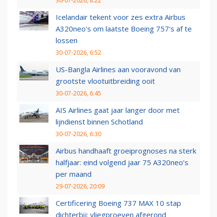
30-07-2026, 8:22
Icelandair tekent voor zes extra Airbus
A320neo's om laatste Boeing 757's af te
lossen
30-07-2026, 6:52
US-Bangla Airlines aan vooravond van
grootste vlootuitbreiding ooit
30-07-2026, 6:45
AIS Airlines gaat jaar langer door met
lijndienst binnen Schotland
30-07-2026, 6:30
Airbus handhaaft groeiprognoses na sterk
halfjaar: eind volgend jaar 75 A320neo’s
per maand
29-07-2026, 20:09
Certificering Boeing 737 MAX 10 stap
dichterbij: vliegproeven afgerond