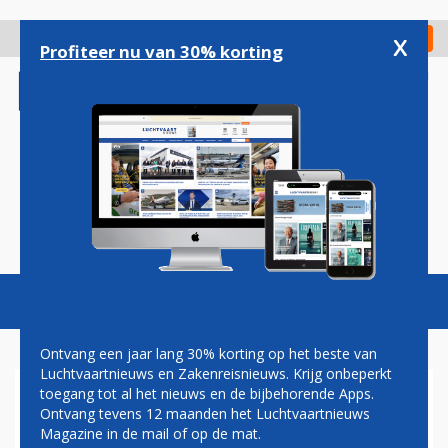
Overslaan
en
x
Digitaal Magazine
Registreer
Check in
naar
Profiteer nu van 30% korting
de
inhoud
gaan
Magazine
Podcasts
Vacatures
Toggl
naviga
Ontvang een jaar lang 30% korting op het beste van
Luchtvaartnieuws en Zakenreisnieuws. Krijg onbeperkt
toegang tot al het nieuws en de bijbehorende Apps.
NIEUWE UBER-LOCATIE OP
Ontvang tevens 12 maanden het Luchtvaartnieuws
SCHIPHOL
Magazine in de mail of op de mat.