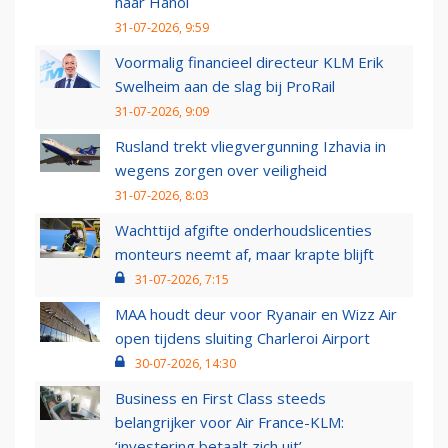
naar Hanoi
31-07-2026, 9:59
Voormalig financieel directeur KLM Erik
Swelheim aan de slag bij ProRail
31-07-2026, 9:09
Rusland trekt vliegvergunning Izhavia in
wegens zorgen over veiligheid
31-07-2026, 8:03
Wachttijd afgifte onderhoudslicenties
monteurs neemt af, maar krapte blijft
31-07-2026, 7:15
MAA houdt deur voor Ryanair en Wizz Air
open tijdens sluiting Charleroi Airport
30-07-2026, 14:30
Business en First Class steeds
belangrijker voor Air France-KLM:
‘investering betaalt zich uit’