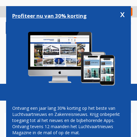
Overslaan
en
x
Digitaal Magazine
Registreer
Check in
naar
Profiteer nu van 30% korting
de
inhoud
gaan
Magazine
Podcasts
Vacatures
Toggl
naviga
Ontvang een jaar lang 30% korting op het beste van
Luchtvaartnieuws en Zakenreisnieuws. Krijg onbeperkt
toegang tot al het nieuws en de bijbehorende Apps.
'ONTSLAGEN KLM VEEL TE
Ontvang tevens 12 maanden het Luchtvaartnieuws
HOOG SPECULATIEF
Magazine in de mail of op de mat.