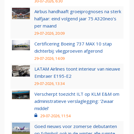
30-07-2026, 6:30
Airbus handhaaft groeiprognoses na sterk
halfjaar: eind volgend jaar 75 A320neo’s
per maand
29-07-2026, 20:09
Certificering Boeing 737 MAX 10 stap
dichterbij: vliegproeven afgerond
29-07-2026, 14:09
LATAM Airlines toont interieur van nieuwe
Embraer E195-E2
29-07-2026, 13:34
Verscherpt toezicht ILT op KLM E&M om
administratieve verslaglegging: ‘Zwaar
middel’
29-07-2026, 11:54
Goed nieuws voor zomerse debutanten
op Schiphol: ook in de winter alle ruimte