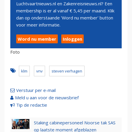
Luchtvaartnieuws.nl en Zakenreisnieuws.nl? Een
membership is er al vanaf € 5,45 per maand. Klik
dan op onderstaande 'Word nu member' button
voor meer informatie.
Word nu member
Inloggen
Foto
klm
vnv
steven verhagen
Verstuur per e-mail
Meld u aan voor de nieuwsbrief
Tip de redactie
Staking cabinepersoneel Noorse tak SAS
op laatste moment afgeblazen