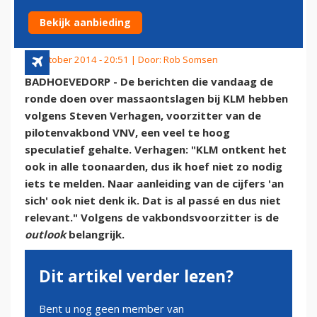
GEHALTE'
Bekijk aanbieding
28 oktober 2014 - 20:51 | Door:
Rob Somsen
BADHOEVEDORP - De berichten die vandaag de
ronde doen over massaontslagen bij KLM hebben
volgens Steven Verhagen, voorzitter van de
pilotenvakbond VNV, een veel te hoog
speculatief gehalte. Verhagen: "KLM ontkent het
ook in alle toonaarden, dus ik hoef niet zo nodig
iets te melden. Naar aanleiding van de cijfers 'an
sich' ook niet denk ik. Dat is al passé en dus niet
relevant." Volgens de vakbondsvoorzitter is de
outlook
belangrijk.
Dit artikel verder lezen?
Bent u nog geen member van