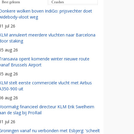
Best gelezen
Crashes
Donkere wolken boven IndiGo: prijsvechter doet
widebody-vloot weg
31 jul 26
KLM annuleert meerdere vluchten naar Barcelona
door staking
05 aug 26
Transavia opent komende winter nieuwe route
vanaf Brussels Airport
05 aug 26
KLM stelt eerste commerciële vlucht met Airbus
A350-900 uit
06 aug 26
Voormalig financieel directeur KLM Erik Swelheim
aan de slag bij ProRail
31 jul 26
Groningen vanaf nu verbonden met Esbjerg: 'scheelt