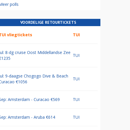
Meer polls
VOORDELIGE RETOURTICKETS
TUI vliegtickets
TUI
Jul: 8-dg cruise Oost Middellandse Zee
TUI
€1235
Jul: 9-daagse Chogogo Dive & Beach
TUI
Curacao €1056
Sep: Amsterdam - Curacao €569
TUI
Sep: Amsterdam - Aruba €614
TUI