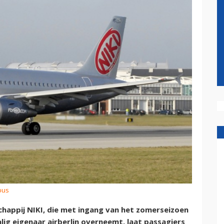
bus
happij NIKI, die met ingang van het zomerseizoen
ig eigenaar airberlin overneemt, laat passagiers