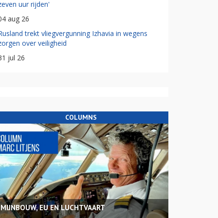
zeven uur rijden'
04 aug 26
Rusland trekt vliegvergunning Izhavia in wegens
zorgen over veiligheid
31 jul 26
COLUMNS
MIJNBOUW, EU EN LUCHTVAART