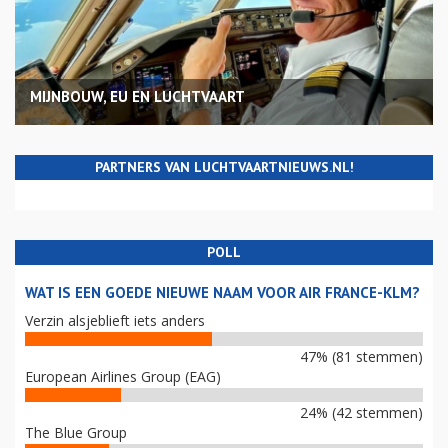
MIJNBOUW, EU EN LUCHTVAART
PARTNERS VAN LUCHTVAARTNIEUWS.NL!
POLL
WAT IS EEN GOEDE NIEUWE NAAM VOOR AIR FRANCE-KLM?
Verzin alsjeblieft iets anders
47% (81 stemmen)
European Airlines Group (EAG)
24% (42 stemmen)
The Blue Group