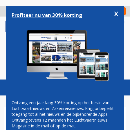
Overslaan
en
x
Digitaal Magazine
Registreer
Check in
naar
Profiteer nu van 30% korting
de
inhoud
gaan
Magazine
Podcasts
Vacatures
Toggl
naviga
Ontvang een jaar lang 30% korting op het beste van
Luchtvaartnieuws en Zakenreisnieuws. Krijg onbeperkt
toegang tot al het nieuws en de bijbehorende Apps.
PASSAGIERS KLM-AIRBUS
Ontvang tevens 12 maanden het Luchtvaartnieuws
A330 VAST OP SINT-
Magazine in de mail of op de mat.