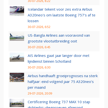
30-07-2026, 8:22
Icelandair tekent voor zes extra Airbus
A320neo's om laatste Boeing 757's af te
lossen
30-07-2026, 6:52
US-Bangla Airlines aan vooravond van
grootste vlootuitbreiding ooit
30-07-2026, 6:45
AIS Airlines gaat jaar langer door met
lijndienst binnen Schotland
30-07-2026, 6:30
Airbus handhaaft groeiprognoses na sterk
halfjaar: eind volgend jaar 75 A320neo’s
per maand
29-07-2026, 20:09
Certificering Boeing 737 MAX 10 stap
dichterbij: vliegproeven afgerond