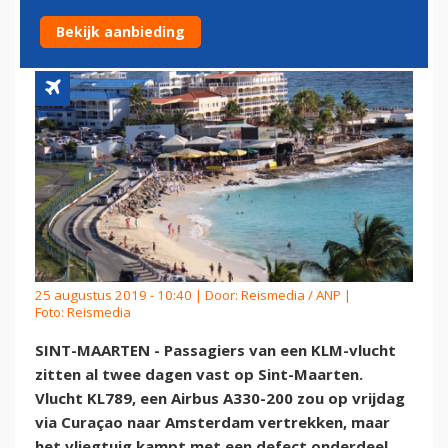
MAARTEN
Bekijk aanbieding
25 augustus 2019 - 10:40 | Door:
Reismedia / ANP
|
Foto: Reismedia
SINT-MAARTEN - Passagiers van een KLM-vlucht
zitten al twee dagen vast op Sint-Maarten.
Vlucht KL789, een Airbus A330-200 zou op vrijdag
via Curaçao naar Amsterdam vertrekken, maar
het vliegtuig kampt met een defect onderdeel.