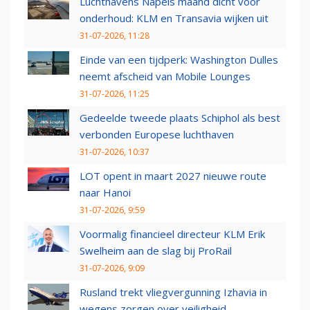
Luchthavens Napels maand dicht voor
onderhoud: KLM en Transavia wijken uit
31-07-2026, 11:28
Einde van een tijdperk: Washington Dulles
neemt afscheid van Mobile Lounges
31-07-2026, 11:25
Gedeelde tweede plaats Schiphol als best
verbonden Europese luchthaven
31-07-2026, 10:37
LOT opent in maart 2027 nieuwe route
naar Hanoi
31-07-2026, 9:59
Voormalig financieel directeur KLM Erik
Swelheim aan de slag bij ProRail
31-07-2026, 9:09
Rusland trekt vliegvergunning Izhavia in
wegens zorgen over veiligheid