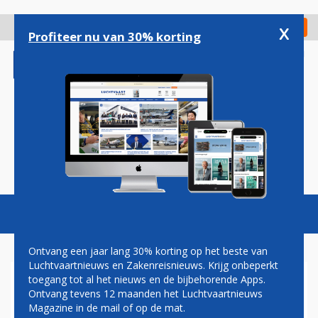
Overslaan
en
x
Digitaal Magazine
Registreer
Check in
naar
Profiteer nu van 30% korting
de
inhoud
gaan
Magazine
Podcasts
Vacatures
Toggl
naviga
Ontvang een jaar lang 30% korting op het beste van
Luchtvaartnieuws en Zakenreisnieuws. Krijg onbeperkt
toegang tot al het nieuws en de bijbehorende Apps.
PILOTEN AEROFLOT-DOCHTER
Ontvang tevens 12 maanden het Luchtvaartnieuws
DRONKEN VOOR VLUCHT
Magazine in de mail of op de mat.