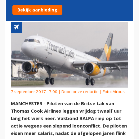
MEER LOON
Bekijk aanbieding
7 september 2017 - 7:00 | Door:
onze redactie
| Foto: Airbus
MANCHESTER - Piloten van de Britse tak van
Thomas Cook Airlines leggen vrijdag twaalf uur
lang het werk neer. Vakbond BALPA riep op tot
actie wegens een slepend loonconflict. De piloten
eisen meer salaris, nadat de afgelopen jaren flink