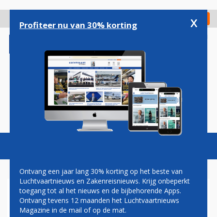
Overslaan
en
x
Digitaal Magazine
Registreer
Check in
naar
Profiteer nu van 30% korting
de
inhoud
gaan
Magazine
Podcasts
Vacatures
Toggl
naviga
Ontvang een jaar lang 30% korting op het beste van
Luchtvaartnieuws en Zakenreisnieuws. Krijg onbeperkt
toegang tot al het nieuws en de bijbehorende Apps.
PILOTEN THOMAS COOK
Ontvang tevens 12 maanden het Luchtvaartnieuws
AIRLINES STAKEN VOOR
Magazine in de mail of op de mat.