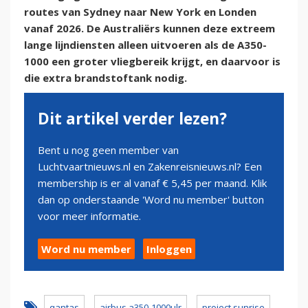
routes van Sydney naar New York en Londen
vanaf 2026. De Australiërs kunnen deze extreem
lange lijndiensten alleen uitvoeren als de A350-
1000 een groter vliegbereik krijgt, en daarvoor is
die extra brandstoftank nodig.
Dit artikel verder lezen?
Bent u nog geen member van
Luchtvaartnieuws.nl en Zakenreisnieuws.nl? Een
membership is er al vanaf € 5,45 per maand. Klik
dan op onderstaande 'Word nu member' button
voor meer informatie.
Word nu member
Inloggen
qantas
airbus a350-1000ulr
project sunrise