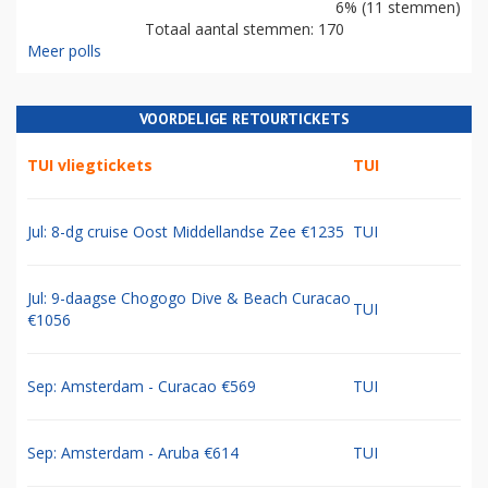
6% (11 stemmen)
Totaal aantal stemmen: 170
Meer polls
VOORDELIGE RETOURTICKETS
TUI vliegtickets
TUI
Jul: 8-dg cruise Oost Middellandse Zee €1235
TUI
Jul: 9-daagse Chogogo Dive & Beach Curacao
TUI
€1056
Sep: Amsterdam - Curacao €569
TUI
Sep: Amsterdam - Aruba €614
TUI