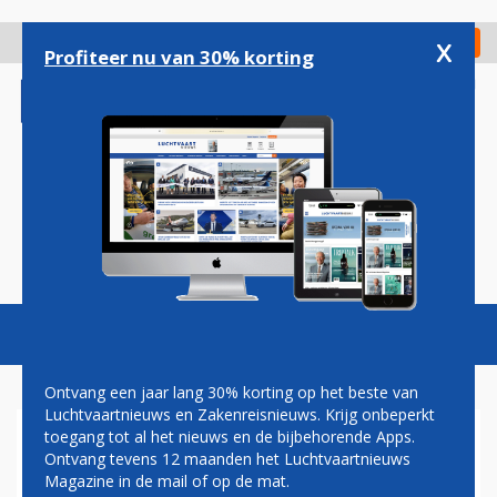
Overslaan
en
x
Digitaal Magazine
Registreer
Check in
naar
Profiteer nu van 30% korting
de
inhoud
gaan
Magazine
Podcasts
Vacatures
Toggl
naviga
Ontvang een jaar lang 30% korting op het beste van
Luchtvaartnieuws en Zakenreisnieuws. Krijg onbeperkt
toegang tot al het nieuws en de bijbehorende Apps.
QANTAS: ULTRA LONG
Ontvang tevens 12 maanden het Luchtvaartnieuws
RANGE-VERSIE VAN A350-
Magazine in de mail of op de mat.