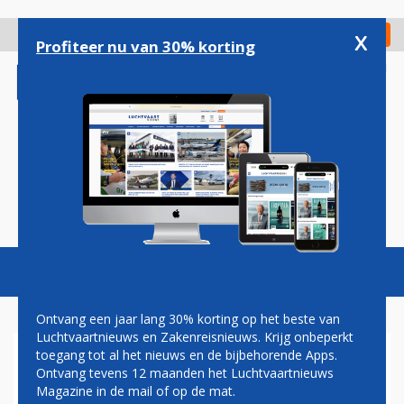
Overslaan
en
x
Digitaal Magazine
Registreer
Check in
naar
Profiteer nu van 30% korting
de
inhoud
gaan
Magazine
Podcasts
Vacatures
Toggl
naviga
Ontvang een jaar lang 30% korting op het beste van
Luchtvaartnieuws en Zakenreisnieuws. Krijg onbeperkt
toegang tot al het nieuws en de bijbehorende Apps.
ROLLS-ROYCE BEËINDIGT
Ontvang tevens 12 maanden het Luchtvaartnieuws
SAMENWERKING MET BOOM
Magazine in de mail of op de mat.