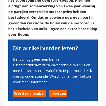
het supersonische Overture-toestel. Hiermee
eindigt een samenwerking van twee jaar waarbij
de partijen verschillen motoropties hebben
bestudeerd. Omdat er sowieso nog geen partij
gevonden was voor de bouw van de motoren, is
het afscheid van Rolls-Royce een extra harde klap
voor Boom.
Dit artikel verder lezen?
Bent u nog geen member van
Luchtvaartnieuws.nl en Zakenreisnieuws.nl? Een
membership is er al vanaf € 5,45 per maand. Klik
dan op onderstaande 'Word nu member' button
voor meer informatie.
Word nu member
Inloggen