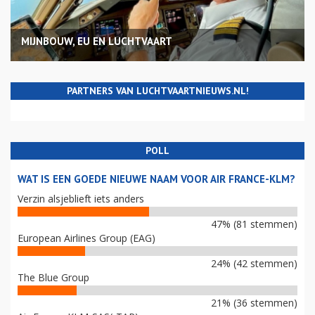
MIJNBOUW, EU EN LUCHTVAART
PARTNERS VAN LUCHTVAARTNIEUWS.NL!
POLL
WAT IS EEN GOEDE NIEUWE NAAM VOOR AIR FRANCE-KLM?
Verzin alsjeblieft iets anders
47% (81 stemmen)
European Airlines Group (EAG)
24% (42 stemmen)
The Blue Group
21% (36 stemmen)