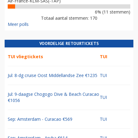
Air-France-KLM-SAS(-TAP)
6% (11 stemmen)
Totaal aantal stemmen: 170
Meer polls
VOORDELIGE RETOURTICKETS
TUI vliegtickets
TUI
Jul: 8-dg cruise Oost Middellandse Zee €1235
TUI
Jul: 9-daagse Chogogo Dive & Beach Curacao
TUI
€1056
Sep: Amsterdam - Curacao €569
TUI
Sep: Amsterdam - Aruba €614
TUI