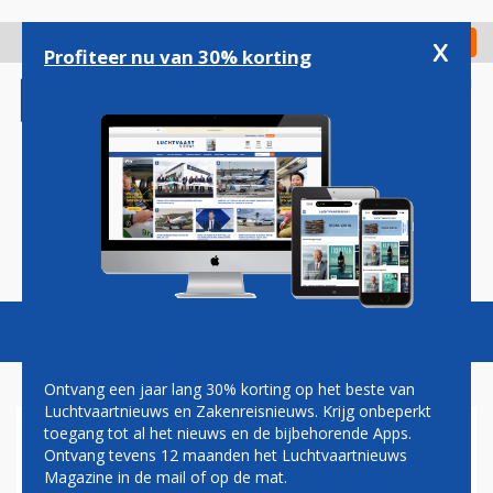
Overslaan
en
x
Digitaal Magazine
Registreer
Check in
naar
Profiteer nu van 30% korting
de
inhoud
gaan
Magazine
Podcasts
Vacatures
Toggl
naviga
Ontvang een jaar lang 30% korting op het beste van
Luchtvaartnieuws en Zakenreisnieuws. Krijg onbeperkt
toegang tot al het nieuws en de bijbehorende Apps.
RYANAIR: GEEN
Ontvang tevens 12 maanden het Luchtvaartnieuws
WIJZIGINGSTOESLAG TIJDENS
Magazine in de mail of op de mat.