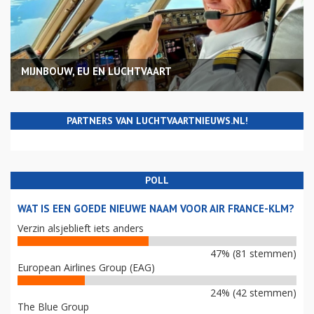
MIJNBOUW, EU EN LUCHTVAART
PARTNERS VAN LUCHTVAARTNIEUWS.NL!
POLL
WAT IS EEN GOEDE NIEUWE NAAM VOOR AIR FRANCE-KLM?
Verzin alsjeblieft iets anders
47% (81 stemmen)
European Airlines Group (EAG)
24% (42 stemmen)
The Blue Group