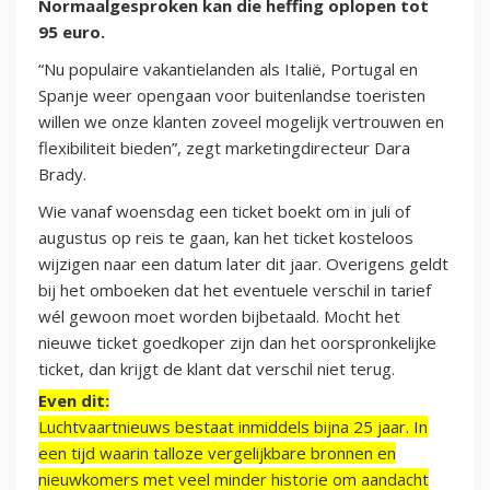
Normaalgesproken kan die heffing oplopen tot
95 euro.
“Nu populaire vakantielanden als Italië, Portugal en
Spanje weer opengaan voor buitenlandse toeristen
willen we onze klanten zoveel mogelijk vertrouwen en
flexibiliteit bieden”, zegt marketingdirecteur Dara
Brady.
Wie vanaf woensdag een ticket boekt om in juli of
augustus op reis te gaan, kan het ticket kosteloos
wijzigen naar een datum later dit jaar. Overigens geldt
bij het omboeken dat het eventuele verschil in tarief
wél gewoon moet worden bijbetaald. Mocht het
nieuwe ticket goedkoper zijn dan het oorspronkelijke
ticket, dan krijgt de klant dat verschil niet terug.
Even dit:
Luchtvaartnieuws bestaat inmiddels bijna 25 jaar. In
een tijd waarin talloze vergelijkbare bronnen en
nieuwkomers met veel minder historie om aandacht