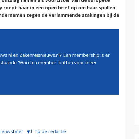
k ontslag nemen als voorzitter van de Europese
 roept haar in een open brief op om haar spullen
ondernemen tegen de verlammende stakingen bij de
ws.nl en Zakenreisnieuws.nl? Een membership is er
erstaande 'Word nu member' button voor meer
nieuwsbrief
Tip de redactie