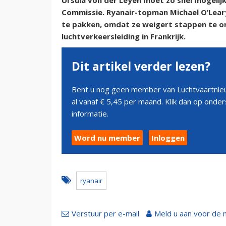
Ursula von der Leyen moet zo snel mogelij
Commissie. Ryanair-topman Michael O’Leary
te pakken, omdat ze weigert stappen te 
luchtverkeersleiding in Frankrijk.
Dit artikel verder lezen?
Bent u nog geen member van Luchtvaartnieu
al vanaf € 5,45 per maand. Klik dan op ond
informatie.
Word nu member
Inloggen
ryanair
Verstuur per e-mail
Meld u aan voor de 