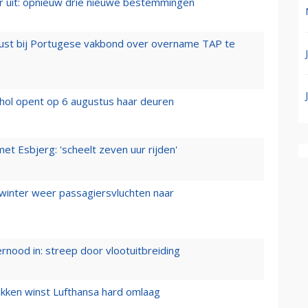
er uit: opnieuw drie nieuwe bestemmingen
rust bij Portugese vakbond over overname TAP te
hol opent op 6 augustus haar deuren
t Esbjerg: 'scheelt zeven uur rijden'
 winter weer passagiersvluchten naar
ernood in: streep door vlootuitbreiding
ukken winst Lufthansa hard omlaag