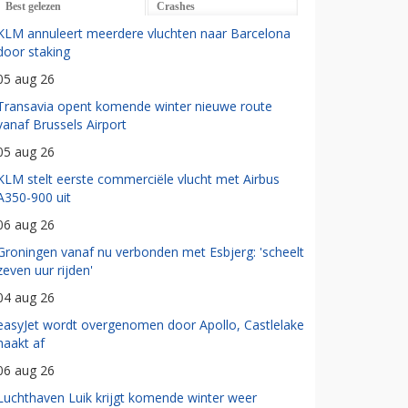
Best gelezen
Crashes
KLM annuleert meerdere vluchten naar Barcelona
door staking
05 aug 26
Transavia opent komende winter nieuwe route
vanaf Brussels Airport
05 aug 26
KLM stelt eerste commerciële vlucht met Airbus
A350-900 uit
06 aug 26
Groningen vanaf nu verbonden met Esbjerg: 'scheelt
zeven uur rijden'
04 aug 26
easyJet wordt overgenomen door Apollo, Castlelake
haakt af
06 aug 26
Luchthaven Luik krijgt komende winter weer