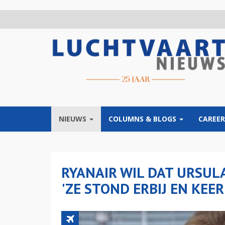
Overslaan
en
naar
de
inhoud
gaan
NIEUWS
COLUMNS & BLOGS
CAREER
RYANAIR WIL DAT URSUL
'ZE STOND ERBIJ EN KEE