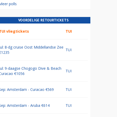
Meer polls
VOORDELIGE RETOURTICKETS
TUI vliegtickets
TUI
Jul: 8-dg cruise Oost Middellandse Zee
TUI
€1235
Jul: 9-daagse Chogogo Dive & Beach
TUI
Curacao €1056
Sep: Amsterdam - Curacao €569
TUI
Sep: Amsterdam - Aruba €614
TUI