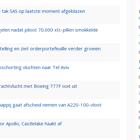
 tak SAS op laatste moment afgeblazen
elen nadat piloot 70.000 xtc-pillen smokkelde
elling en ziet orderportefeuille verder groeien
chorting vluchten naar Tel Aviv
vrachtvlucht met Boeing 777F ooit uit
happij gaat afscheid nemen van A220-100-vloot
 Apollo, Castlelake haakt af