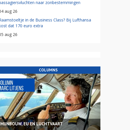
passagiersvluchten naar zonbestemmingen
04 aug 26
Raamstoeltje in de Business Class? Bij Lufthansa
kost dat 170 euro extra
05 aug 26
COLUMNS
MIJNBOUW, EU EN LUCHTVAART